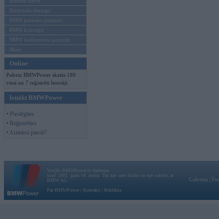
Mēneša BMW
Sērijveida tūnings
BMW pasaules jaunumi
BMW koncepti
BMW konkurentu jaunumi
Moto
Online
Pašreiz BMWPower skatās 189
viesi un 7 reģistrēti lietotāji.
Ienākt BMWPower
• Pieslēgties
• Reģistrēties
• Aizmirsi paroli?
Vortāls BMWPower.lv darbojas
kopš 2002. gada 14. maija. Tas nav auto klubs un nav saistīts ar
Galvena
|
Fo
BMW AG.
Par BMWPower
|
Kontakti
|
Reklāma