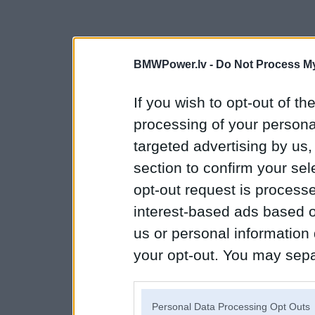
BMWPower.lv -
Do Not Process My
If you wish to opt-out of the
processing of your personal
targeted advertising by us
section to confirm your sel
opt-out request is proces
interest-based ads based o
us or personal information d
your opt-out. You may separ
disclosure of your personal
IAB’s list of downstream pa
Personal Data Processing Opt Outs