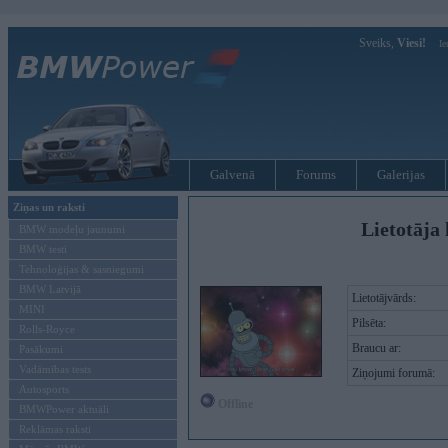
Sveiks,
Viesi!
Ie
Galvenā
Forums
Galerijas
Ziņas un raksti
Lietotāja 
BMW modeļu jaunumi
BMW testi
Tehnoloģijas & sasniegumi
BMW Latvijā
Lietotājvārds:
MINI
Pilsēta:
Rolls-Royce
Braucu ar:
Pasākumi
Vadāmības tests
Ziņojumi forumā:
Autosports
Offline
BMWPower aktuāli
Reklāmas raksti