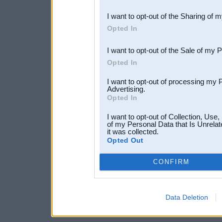
also be disclosed by us to 
I want to opt-out of the Sharing of 
Downstream Participants
th
Opted In
third parties.
I want to opt-out of the Sale of my 
Opted In
I want to opt-out of processing my 
Advertising.
Opted In
I want to opt-out of Collection, Use
of my Personal Data that Is Unrelat
it was collected.
Opted Out
CONFIRM
Data Deletion