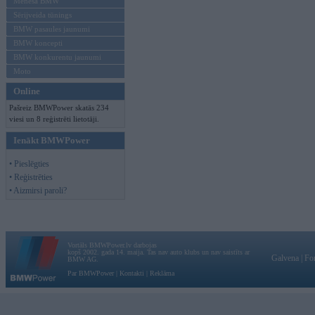
Mēneša BMW
Sērijveida tūnings
BMW pasaules jaunumi
BMW koncepti
BMW konkurentu jaunumi
Moto
Online
Pašreiz BMWPower skatās 234
viesi un 8 reģistrēti lietotāji.
Ienākt BMWPower
• Pieslēgties
• Reģistrēties
• Aizmirsi paroli?
Vortāls BMWPower.lv darbojas
kopš 2002. gada 14. maija. Tas nav auto klubs un nav saistīts ar
Galvena
|
Fo
BMW AG.
Par BMWPower
|
Kontakti
|
Reklāma