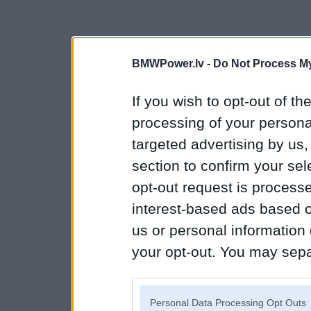
BMWPower.lv -
Do Not Process My
If you wish to opt-out of the
processing of your personal
targeted advertising by us
section to confirm your sel
opt-out request is proces
interest-based ads based o
us or personal information d
your opt-out. You may separ
disclosure of your personal
IAB’s list of downstream pa
Personal Data Processing Opt Outs