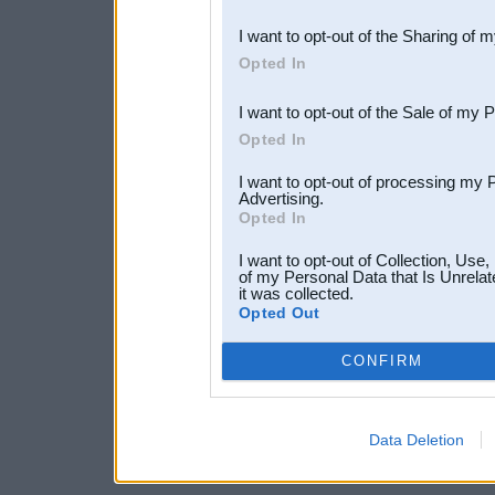
also be disclosed by us to 
I want to opt-out of the Sharing of 
Downstream Participants
th
Opted In
third parties.
I want to opt-out of the Sale of my 
Opted In
I want to opt-out of processing my 
Advertising.
Opted In
I want to opt-out of Collection, Use
of my Personal Data that Is Unrelat
it was collected.
Opted Out
CONFIRM
Data Deletion