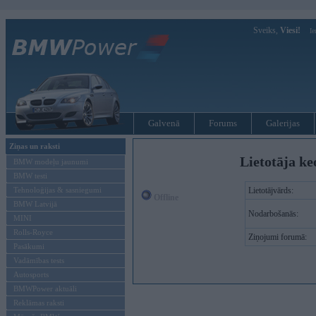
Sveiks,
Viesi!
Ie
Galvenā
Forums
Galerijas
Ziņas un raksti
Lietotāja ke
BMW modeļu jaunumi
BMW testi
Tehnoloģijas & sasniegumi
Lietotājvārds:
Offline
BMW Latvijā
Nodarbošanās:
MINI
Rolls-Royce
Ziņojumi forumā:
Pasākumi
Vadāmības tests
Autosports
BMWPower aktuāli
Reklāmas raksti