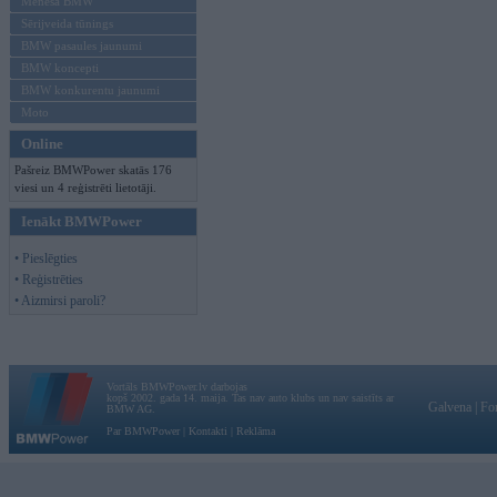
Mēneša BMW
Sērijveida tūnings
BMW pasaules jaunumi
BMW koncepti
BMW konkurentu jaunumi
Moto
Online
Pašreiz BMWPower skatās 176
viesi un 4 reģistrēti lietotāji.
Ienākt BMWPower
• Pieslēgties
• Reģistrēties
• Aizmirsi paroli?
Vortāls BMWPower.lv darbojas
kopš 2002. gada 14. maija. Tas nav auto klubs un nav saistīts ar
Galvena
|
Fo
BMW AG.
Par BMWPower
|
Kontakti
|
Reklāma