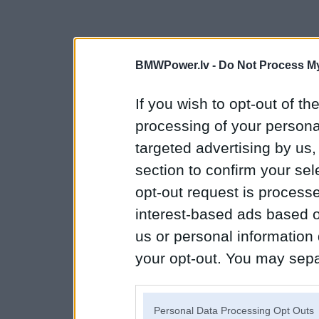
BMWPower.lv -
Do Not Process My
If you wish to opt-out of the
processing of your personal
targeted advertising by us
section to confirm your sel
opt-out request is proces
interest-based ads based o
us or personal information d
your opt-out. You may separ
disclosure of your personal
IAB’s list of downstream pa
Personal Data Processing Opt Outs