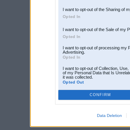
also be disclosed by us to 
I want to opt-out of the Sharing of 
Downstream Participants
th
Opted In
third parties.
I want to opt-out of the Sale of my 
Opted In
I want to opt-out of processing my 
Advertising.
Opted In
I want to opt-out of Collection, Use
of my Personal Data that Is Unrelat
it was collected.
Opted Out
CONFIRM
Data Deletion