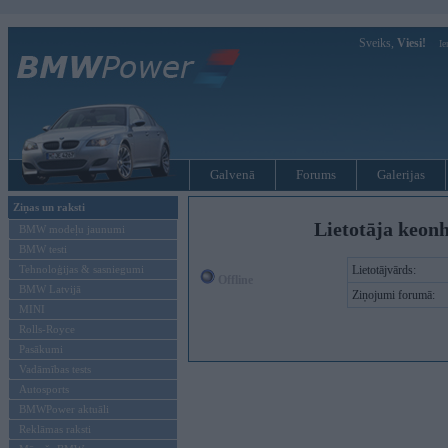
Sveiks,
Viesi!
Ie
Galvenā
Forums
Galerijas
Ziņas un raksti
Lietotāja keonh
BMW modeļu jaunumi
BMW testi
Tehnoloģijas & sasniegumi
Lietotājvārds:
Offline
BMW Latvijā
Ziņojumi forumā:
MINI
Rolls-Royce
Pasākumi
Vadāmības tests
Autosports
BMWPower aktuāli
Reklāmas raksti