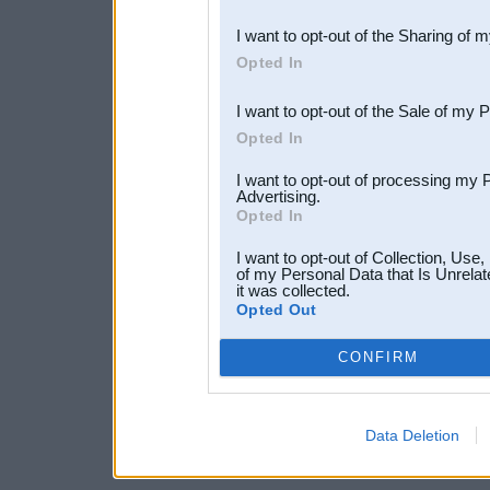
also be disclosed by us to 
I want to opt-out of the Sharing of 
Downstream Participants
th
Opted In
third parties.
I want to opt-out of the Sale of my 
Opted In
I want to opt-out of processing my 
Advertising.
Opted In
I want to opt-out of Collection, Use
of my Personal Data that Is Unrelat
it was collected.
Opted Out
CONFIRM
Data Deletion