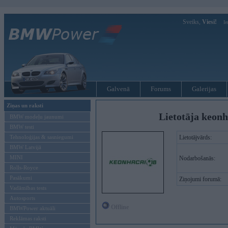
Sveiks,
Viesi!
Ie
Galvenā
Forums
Galerijas
Ziņas un raksti
Lietotāja keonh
BMW modeļu jaunumi
BMW testi
Tehnoloģijas & sasniegumi
Lietotājvārds:
BMW Latvijā
MINI
Nodarbošanās:
Rolls-Royce
Pasākumi
Ziņojumi forumā:
Vadāmības tests
Autosports
Offline
BMWPower aktuāli
Reklāmas raksti