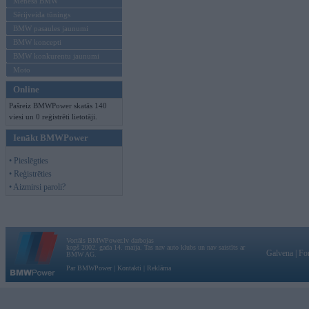
Mēneša BMW
Sērijveida tūnings
BMW pasaules jaunumi
BMW koncepti
BMW konkurentu jaunumi
Moto
Online
Pašreiz BMWPower skatās 140
viesi un 0 reģistrēti lietotāji.
Ienākt BMWPower
• Pieslēgties
• Reģistrēties
• Aizmirsi paroli?
Vortāls BMWPower.lv darbojas
kopš 2002. gada 14. maija. Tas nav auto klubs un nav saistīts ar
Galvena
|
Fo
BMW AG.
Par BMWPower
|
Kontakti
|
Reklāma