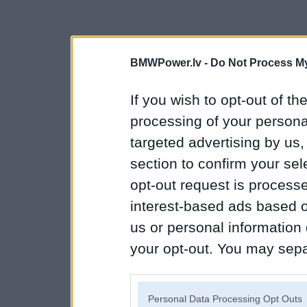
BMWPower.lv -
Do Not Process My
If you wish to opt-out of the
processing of your personal
targeted advertising by us
section to confirm your sel
opt-out request is proces
interest-based ads based o
us or personal information d
your opt-out. You may separ
disclosure of your personal
IAB’s list of downstream pa
Personal Data Processing Opt Outs