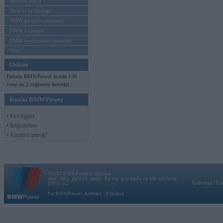
Mēneša BMW
Sērijveida tūnings
BMW pasaules jaunumi
BMW koncepti
BMW konkurentu jaunumi
Moto
Online
Pašreiz BMWPower skatās 130
viesi un 2 reģistrēti lietotāji.
Ienākt BMWPower
• Pieslēgties
• Reģistrēties
• Aizmirsi paroli?
Vortāls BMWPower.lv darbojas
kopš 2002. gada 14. maija. Tas nav auto klubs un nav saistīts ar
Galvena
|
Fo
BMW AG.
Par BMWPower
|
Kontakti
|
Reklāma