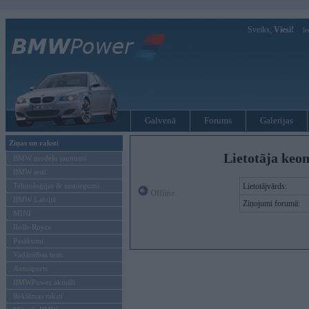
Sveiks,
Viesi!
Ie
Galvenā
Forums
Galerijas
Ziņas un raksti
Lietotāja keo
BMW modeļu jaunumi
BMW testi
Tehnoloģijas & sasniegumi
Lietotājvārds:
Offline
BMW Latvijā
Ziņojumi forumā:
MINI
Rolls-Royce
Pasākumi
Vadāmības tests
Autosports
BMWPower aktuāli
Reklāmas raksti