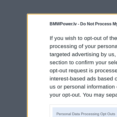
BMWPower.lv -
Do Not Process My
If you wish to opt-out of the
processing of your personal
targeted advertising by us
section to confirm your sel
opt-out request is proces
interest-based ads based o
us or personal information d
your opt-out. You may separ
disclosure of your personal
IAB’s list of downstream pa
Personal Data Processing Opt Outs