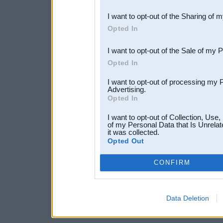
also be disclosed by us to 
I want to opt-out of the Sharing of 
Downstream Participants
th
Opted In
third parties.
I want to opt-out of the Sale of my 
Opted In
I want to opt-out of processing my 
Advertising.
Opted In
I want to opt-out of Collection, Use
of my Personal Data that Is Unrelat
it was collected.
Opted Out
CONFIRM
Data Deletion