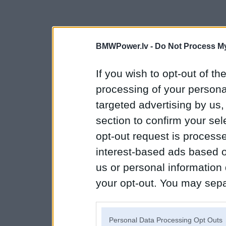
BMWPower.lv -
Do Not Process My
If you wish to opt-out of the
processing of your personal
targeted advertising by us
section to confirm your sel
opt-out request is proces
interest-based ads based o
us or personal information d
your opt-out. You may separ
disclosure of your personal
IAB’s list of downstream pa
Personal Data Processing Opt Outs