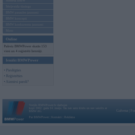
Mēneša BMW
Sērijveida tūnings
BMW pasaules jaunumi
BMW koncepti
BMW konkurentu jaunumi
Moto
Online
Pašreiz BMWPower skatās 153
viesi un 4 reģistrēti lietotāji.
Ienākt BMWPower
• Pieslēgties
• Reģistrēties
• Aizmirsi paroli?
Vortāls BMWPower.lv darbojas
kopš 2002. gada 14. maija. Tas nav auto klubs un nav saistīts ar
Galvena
|
Fo
BMW AG.
Par BMWPower
|
Kontakti
|
Reklāma