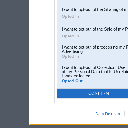
also be disclosed by us to 
I want to opt-out of the Sharing of 
Downstream Participants
th
Opted In
third parties.
I want to opt-out of the Sale of my 
Opted In
I want to opt-out of processing my 
Advertising.
Opted In
I want to opt-out of Collection, Use
of my Personal Data that Is Unrelat
it was collected.
Opted Out
CONFIRM
Data Deletion