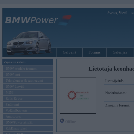
Sveiks,
Viesi!
Ie
Galvenā
Forums
Galerijas
Ziņas un raksti
Lietotāja keonha
BMW modeļu jaunumi
BMW testi
Tehnoloģijas & sasniegumi
Lietotājvārds:
BMW Latvijā
MINI
Nodarbošanās:
Rolls-Royce
Pasākumi
Ziņojumi forumā:
Vadāmības tests
Autosports
Offline
BMWPower aktuāli
Reklāmas raksti