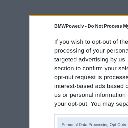
BMWPower.lv -
Do Not Process My
If you wish to opt-out of the
processing of your personal
targeted advertising by us
section to confirm your sel
opt-out request is proces
interest-based ads based o
us or personal information d
your opt-out. You may separ
disclosure of your personal
IAB’s list of downstream pa
Personal Data Processing Opt Outs