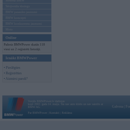
Mēneša BMW
Sērijveida tūnings
BMW pasaules jaunumi
BMW koncepti
BMW konkurentu jaunumi
Moto
Online
Pašreiz BMWPower skatās 118
viesi un 2 reģistrēti lietotāji.
Ienākt BMWPower
• Pieslēgties
• Reģistrēties
• Aizmirsi paroli?
Vortāls BMWPower.lv darbojas
kopš 2002. gada 14. maija. Tas nav auto klubs un nav saistīts ar
Galvena
|
Fo
BMW AG.
Par BMWPower
|
Kontakti
|
Reklāma