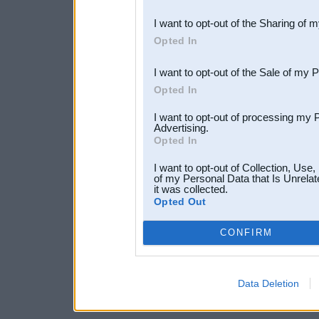
also be disclosed by us to 
I want to opt-out of the Sharing of 
Downstream Participants
th
Opted In
third parties.
I want to opt-out of the Sale of my 
Opted In
I want to opt-out of processing my 
Advertising.
Opted In
I want to opt-out of Collection, Use
of my Personal Data that Is Unrelat
it was collected.
Opted Out
CONFIRM
Data Deletion