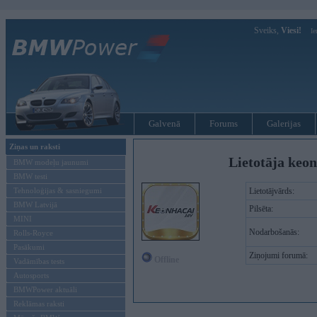
Sveiks,
Viesi!
Ie
Galvenā
Forums
Galerijas
Ziņas un raksti
Lietotāja keo
BMW modeļu jaunumi
BMW testi
Tehnoloģijas & sasniegumi
Lietotājvārds:
BMW Latvijā
Pilsēta:
MINI
Nodarbošanās:
Rolls-Royce
Pasākumi
Ziņojumi forumā:
Offline
Vadāmības tests
Autosports
BMWPower aktuāli
Reklāmas raksti