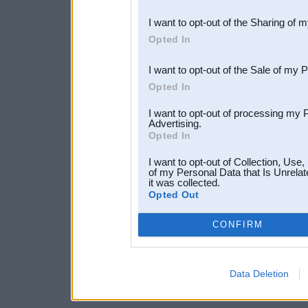
also be disclosed by us to 
I want to opt-out of the Sharing of 
Downstream Participants
th
Opted In
third parties.
I want to opt-out of the Sale of my 
Opted In
I want to opt-out of processing my 
Advertising.
Opted In
I want to opt-out of Collection, Use
of my Personal Data that Is Unrelat
it was collected.
Opted Out
CONFIRM
Data Deletion