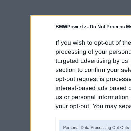
BMWPower.lv -
Do Not Process My
If you wish to opt-out of the
processing of your personal
targeted advertising by us
section to confirm your sel
opt-out request is proces
interest-based ads based o
us or personal information d
your opt-out. You may separ
disclosure of your personal
IAB’s list of downstream pa
Personal Data Processing Opt Outs