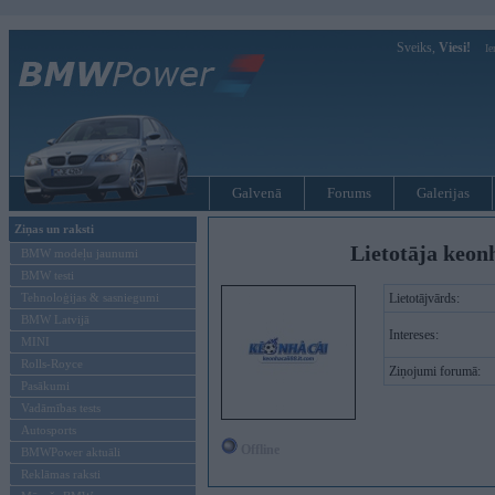
Sveiks,
Viesi!
Ie
Galvenā
Forums
Galerijas
Ziņas un raksti
Lietotāja keonh
BMW modeļu jaunumi
BMW testi
Tehnoloģijas & sasniegumi
Lietotājvārds:
BMW Latvijā
Intereses:
MINI
Rolls-Royce
Ziņojumi forumā:
Pasākumi
Vadāmības tests
Autosports
Offline
BMWPower aktuāli
Reklāmas raksti