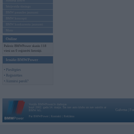
Mēneša BMW
Sērijveida tūnings
BMW pasaules jaunumi
BMW koncepti
BMW konkurentu jaunumi
Moto
Online
Pašreiz BMWPower skatās 118
viesi un 0 reģistrēti lietotāji.
Ienākt BMWPower
• Pieslēgties
• Reģistrēties
• Aizmirsi paroli?
Vortāls BMWPower.lv darbojas
kopš 2002. gada 14. maija. Tas nav auto klubs un nav saistīts ar
Galvena
|
Fo
BMW AG.
Par BMWPower
|
Kontakti
|
Reklāma