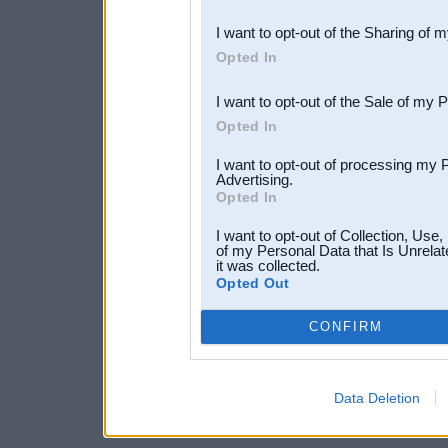
also be disclosed by us to 
I want to opt-out of the Sharing of 
Downstream Participants
th
Opted In
third parties.
I want to opt-out of the Sale of my 
Opted In
I want to opt-out of processing my 
Advertising.
Opted In
I want to opt-out of Collection, Use
of my Personal Data that Is Unrelat
it was collected.
Opted Out
CONFIRM
Data Deletion