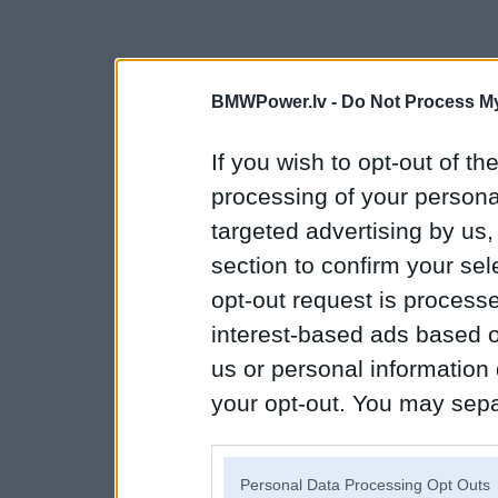
BMWPower.lv -
Do Not Process My
If you wish to opt-out of the
processing of your personal
targeted advertising by us
section to confirm your sel
opt-out request is proces
interest-based ads based o
us or personal information d
your opt-out. You may separ
disclosure of your personal
IAB’s list of downstream pa
Personal Data Processing Opt Outs