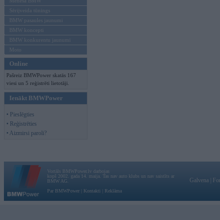
Mēneša BMW
Sērijveida tūnings
BMW pasaules jaunumi
BMW koncepti
BMW konkurentu jaunumi
Moto
Online
Pašreiz BMWPower skatās 167
viesi un 5 reģistrēti lietotāji.
Ienākt BMWPower
• Pieslēgties
• Reģistrēties
• Aizmirsi paroli?
Vortāls BMWPower.lv darbojas
kopš 2002. gada 14. maija. Tas nav auto klubs un nav saistīts ar
Galvena
|
Fo
BMW AG.
Par BMWPower
|
Kontakti
|
Reklāma