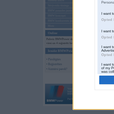
Mēneša BMW
Persona
Sērijveida tūnings
BMW pasaules jaunumi
I want t
BMW koncepti
Opted 
BMW konkurentu jaunumi
Moto
I want t
Online
Opted 
Pašreiz BMWPower skatās 161
viesi un 4 reģistrēti lietotāji.
I want 
Advertis
Ienākt BMWPower
Opted 
• Pieslēgties
• Reģistrēties
I want t
of my P
• Aizmirsi paroli?
was col
Opted 
Vortāls BMWPower.lv darbojas
kopš 2002. gada 14. maija. Tas nav auto klubs
BMW AG.
Par BMWPower
|
Kontakti
|
Reklāma