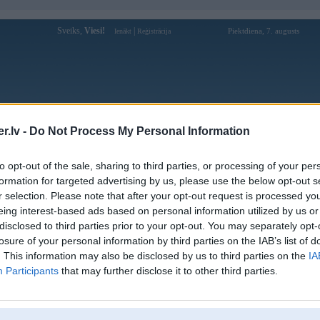
Sveiks,
Viesi!
|
Piektdiena, 7. augusts
Ienākt
Reģistrācija
Forums
Galerijas
Reģistrācija
Lietotāji
Meklētājs
.lv -
Do Not Process My Personal Information
Lietotāja keonhacaicc1 profils
to opt-out of the sale, sharing to third parties, or processing of your per
formation for targeted advertising by us, please use the below opt-out s
Lietotājvārds:
keonhacaicc1
r selection. Please note that after your opt-out request is processed y
eing interest-based ads based on personal information utilized by us or
Ziņojumi forumā:
0
disclosed to third parties prior to your opt-out. You may separately opt-
Pēdējie ziņojumi forumā
[
]
losure of your personal information by third parties on the IAB’s list of
. This information may also be disclosed by us to third parties on the
IA
Participants
that may further disclose it to other third parties.