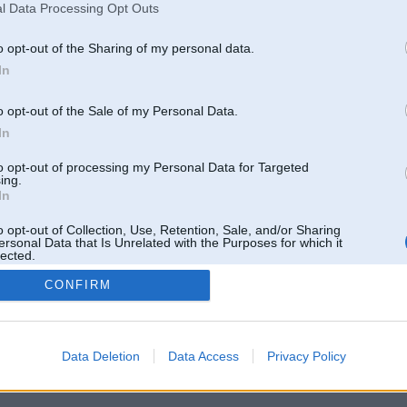
l Data Processing Opt Outs
o opt-out of the Sharing of my personal data.
In
o opt-out of the Sale of my Personal Data.
In
to opt-out of processing my Personal Data for Targeted
ing.
In
o opt-out of Collection, Use, Retention, Sale, and/or Sharing
ersonal Data that Is Unrelated with the Purposes for which it
lected.
Out
CONFIRM
 un nav saistīts ar
Galvena
|
Forums
|
Galerijas
|
Reģistrācija
|
Lietotaāji
|
Meklētājs
|
Reklā
Data Deletion
Data Access
Privacy Policy