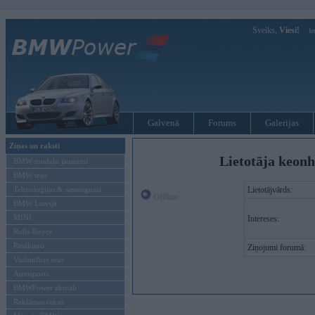
Sveiks,
Viesi!
Ie
Galvenā
Forums
Galerijas
Ziņas un raksti
Lietotāja keonh
BMW modeļu jaunumi
BMW testi
Tehnoloģijas & sasniegumi
Lietotājvārds:
Offline
BMW Latvijā
MINI
Intereses:
Rolls-Royce
Pasākumi
Ziņojumi forumā:
Vadāmības tests
Autosports
BMWPower aktuāli
Reklāmas raksti