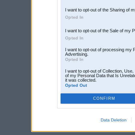
also be disclosed by us to 
I want to opt-out of the Sharing of 
Downstream Participants
th
Opted In
third parties.
I want to opt-out of the Sale of my 
Opted In
I want to opt-out of processing my 
Advertising.
Opted In
I want to opt-out of Collection, Use
of my Personal Data that Is Unrelat
it was collected.
Opted Out
CONFIRM
Data Deletion