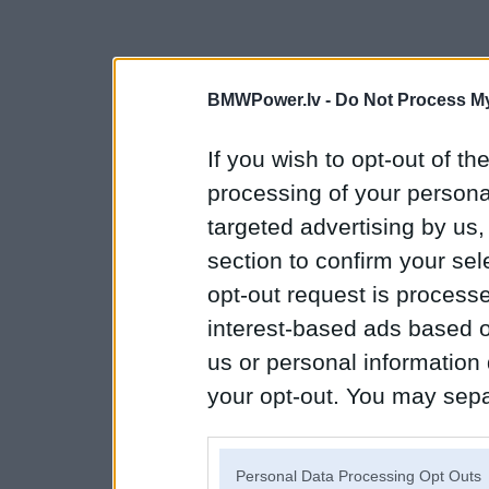
BMWPower.lv -
Do Not Process My
If you wish to opt-out of the
processing of your personal
targeted advertising by us
section to confirm your sel
opt-out request is proces
interest-based ads based o
us or personal information d
your opt-out. You may separ
disclosure of your personal
IAB’s list of downstream pa
Personal Data Processing Opt Outs