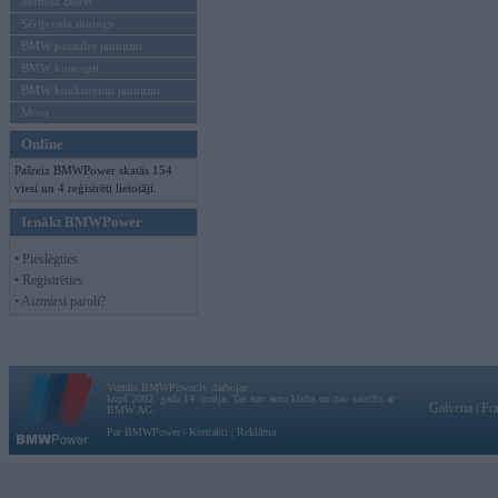
Mēneša BMW
Sērijveida tūnings
BMW pasaules jaunumi
BMW koncepti
BMW konkurentu jaunumi
Moto
Online
Pašreiz BMWPower skatās 154
viesi un 4 reģistrēti lietotāji.
Ienākt BMWPower
• Pieslēgties
• Reģistrēties
• Aizmirsi paroli?
Vortāls BMWPower.lv darbojas
kopš 2002. gada 14. maija. Tas nav auto klubs un nav saistīts ar
Galvena
|
Fo
BMW AG.
Par BMWPower
|
Kontakti
|
Reklāma