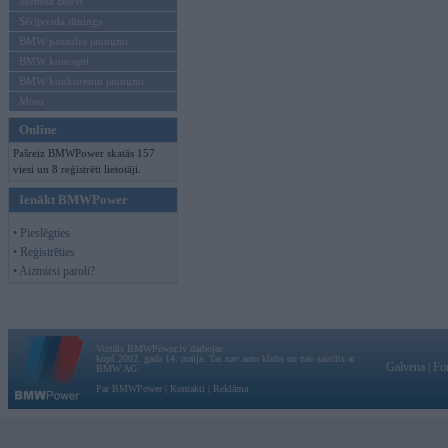
Mēneša BMW
Sērijveida tūnings
BMW pasaules jaunumi
BMW koncepti
BMW konkurentu jaunumi
Moto
Online
Pašreiz BMWPower skatās 157
viesi un 8 reģistrēti lietotāji.
Ienākt BMWPower
• Pieslēgties
• Reģistrēties
• Aizmirsi paroli?
Vortāls BMWPower.lv darbojas
kopš 2002. gada 14. maija. Tas nav auto klubs un nav saistīts ar
Galvena
|
Fo
BMW AG.
Par BMWPower
|
Kontakti
|
Reklāma