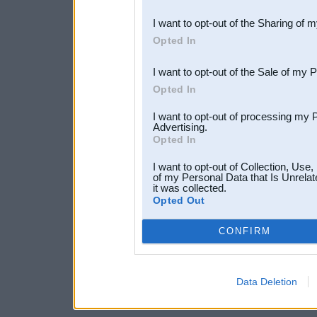
also be disclosed by us to 
I want to opt-out of the Sharing of 
Downstream Participants
th
Opted In
third parties.
I want to opt-out of the Sale of my 
Opted In
I want to opt-out of processing my 
Advertising.
Opted In
I want to opt-out of Collection, Use
of my Personal Data that Is Unrelat
it was collected.
Opted Out
CONFIRM
Data Deletion