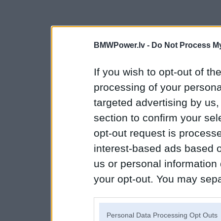
BMWPower.lv -
Do Not Process My
If you wish to opt-out of the
processing of your personal
targeted advertising by us
section to confirm your sel
opt-out request is proces
interest-based ads based o
us or personal information d
your opt-out. You may separ
disclosure of your personal
IAB’s list of downstream pa
Personal Data Processing Opt Outs