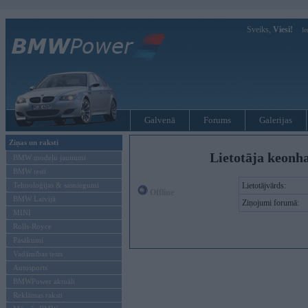
Sveiks,
Viesi!
Ie
Galvenā
Forums
Galerijas
Ziņas un raksti
Lietotāja keonha
BMW modeļu jaunumi
BMW testi
Tehnoloģijas & sasniegumi
Lietotājvārds:
Offline
BMW Latvijā
Ziņojumi forumā:
MINI
Rolls-Royce
Pasākumi
Vadāmības tests
Autosports
BMWPower aktuāli
Reklāmas raksti