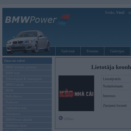
Sveiks,
Viesi!
Ie
Galvenā
Forums
Galerijas
Ziņas un raksti
Lietotāja keonh
BMW modeļu jaunumi
BMW testi
Tehnoloģijas & sasniegumi
Lietotājvārds:
BMW Latvijā
Nodarbošanās:
MINI
Intereses:
Rolls-Royce
Pasākumi
Ziņojumi forumā:
Vadāmības tests
Autosports
Offline
BMWPower aktuāli
Reklāmas raksti