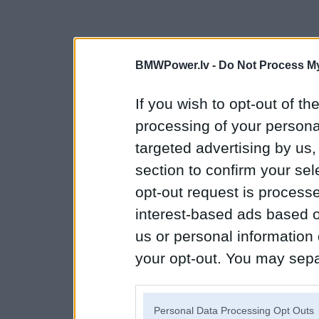
BMWPower.lv -
Do Not Process My
If you wish to opt-out of the
processing of your personal
targeted advertising by us
section to confirm your sel
opt-out request is proces
interest-based ads based o
us or personal information d
your opt-out. You may separ
disclosure of your personal
IAB’s list of downstream pa
Personal Data Processing Opt Outs