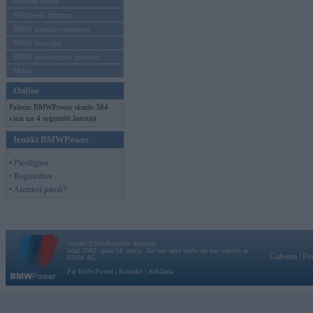
Mēneša BMW
Sērijveida tūnings
BMW pasaules jaunumi
BMW koncepti
BMW konkurentu jaunumi
Moto
Online
Pašreiz BMWPower skatās 384
viesi un 4 reģistrēti lietotāji.
Ienākt BMWPower
• Pieslēgties
• Reģistrēties
• Aizmirsi paroli?
Vortāls BMWPower.lv darbojas
kopš 2002. gada 14. maija. Tas nav auto klubs un nav saistīts ar
Galvena
|
Fo
BMW AG.
Par BMWPower
|
Kontakti
|
Reklāma