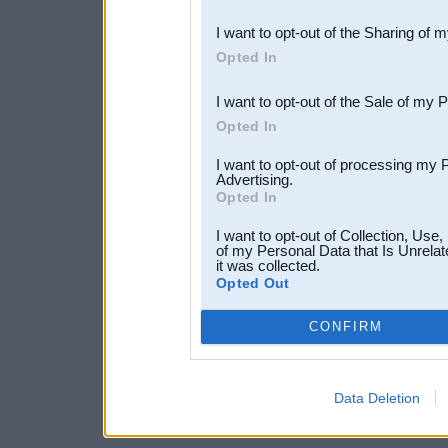
also be disclosed by us to 
I want to opt-out of the Sharing of 
Downstream Participants
th
Opted In
third parties.
I want to opt-out of the Sale of my 
Opted In
I want to opt-out of processing my 
Advertising.
Opted In
I want to opt-out of Collection, Use
of my Personal Data that Is Unrelat
it was collected.
Opted Out
CONFIRM
Data Deletion