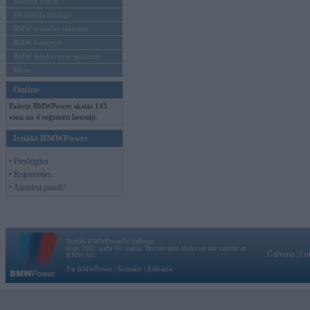
Mēneša BMW
Sērijveida tūnings
BMW pasaules jaunumi
BMW koncepti
BMW konkurentu jaunumi
Moto
Online
Pašreiz BMWPower skatās 143
viesi un 4 reģistrēti lietotāji.
Ienākt BMWPower
• Pieslēgties
• Reģistrēties
• Aizmirsi paroli?
Vortāls BMWPower.lv darbojas
kopš 2002. gada 14. maija. Tas nav auto klubs un nav saistīts ar
Galvena
|
Fo
BMW AG.
Par BMWPower
|
Kontakti
|
Reklāma