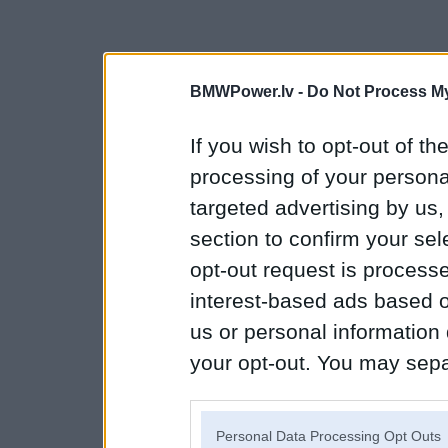
BMWPower.lv -
Do Not Process My
If you wish to opt-out of the
processing of your personal
targeted advertising by us
section to confirm your sel
opt-out request is proces
interest-based ads based o
us or personal information d
your opt-out. You may separ
disclosure of your personal
IAB’s list of downstream pa
Personal Data Processing Opt Outs