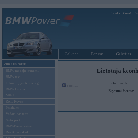
Sveiks,
Viesi!
Ie
Galvenā
Forums
Galerijas
Ziņas un raksti
Lietotāja keon
BMW modeļu jaunumi
BMW testi
Tehnoloģijas & sasniegumi
Lietotājvārds:
Offline
BMW Latvijā
Ziņojumi forumā:
MINI
Rolls-Royce
Pasākumi
Vadāmības tests
Autosports
BMWPower aktuāli
Reklāmas raksti