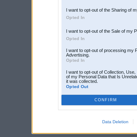
also be disclosed by us to 
I want to opt-out of the Sharing of 
Downstream Participants
th
Opted In
third parties.
I want to opt-out of the Sale of my 
Opted In
I want to opt-out of processing my 
Advertising.
Opted In
I want to opt-out of Collection, Use
of my Personal Data that Is Unrelat
it was collected.
Opted Out
CONFIRM
Data Deletion