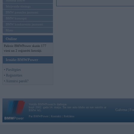
Mēneša BMW
Sērijveida tūnings
BMW pasaules jaunumi
BMW koncepti
BMW konkurentu jaunumi
Moto
Online
Pašreiz BMWPower skatās 177
viesi un 2 reģistrēti lietotāji.
Ienākt BMWPower
• Pieslēgties
• Reģistrēties
• Aizmirsi paroli?
Vortāls BMWPower.lv darbojas
kopš 2002. gada 14. maija. Tas nav auto klubs un nav saistīts ar
Galvena
|
Fo
BMW AG.
Par BMWPower
|
Kontakti
|
Reklāma