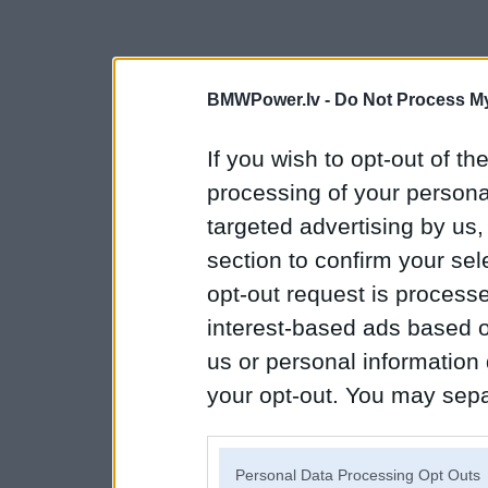
BMWPower.lv -
Do Not Process My
If you wish to opt-out of the
processing of your personal
targeted advertising by us
section to confirm your sel
opt-out request is proces
interest-based ads based o
us or personal information d
your opt-out. You may separ
disclosure of your personal
IAB’s list of downstream pa
Personal Data Processing Opt Outs