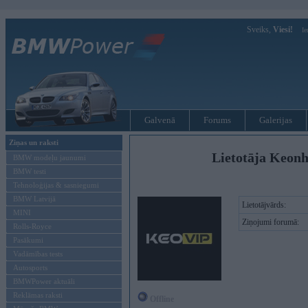
Sveiks,
Viesi!
Ie
Galvenā
Forums
Galerijas
Ziņas un raksti
Lietotāja Keonh
BMW modeļu jaunumi
BMW testi
Tehnoloģijas & sasniegumi
BMW Latvijā
Lietotājvārds:
MINI
Ziņojumi forumā:
Rolls-Royce
Pasākumi
Vadāmības tests
Autosports
BMWPower aktuāli
Reklāmas raksti
Offline