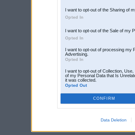
also be disclosed by us to 
I want to opt-out of the Sharing of 
Downstream Participants
th
Opted In
third parties.
I want to opt-out of the Sale of my 
Opted In
I want to opt-out of processing my 
Advertising.
Opted In
I want to opt-out of Collection, Use
of my Personal Data that Is Unrelat
it was collected.
Opted Out
CONFIRM
Data Deletion