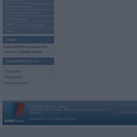
Mēneša BMW
Sērijveida tūnings
BMW pasaules jaunumi
BMW koncepti
BMW konkurentu jaunumi
Moto
Online
Pašreiz BMWPower skatās 149
viesi un 3 reģistrēti lietotāji.
Ienākt BMWPower
• Pieslēgties
• Reģistrēties
• Aizmirsi paroli?
Vortāls BMWPower.lv darbojas
kopš 2002. gada 14. maija. Tas nav auto klubs un nav saistīts ar
Galvena
|
Fo
BMW AG.
Par BMWPower
|
Kontakti
|
Reklāma