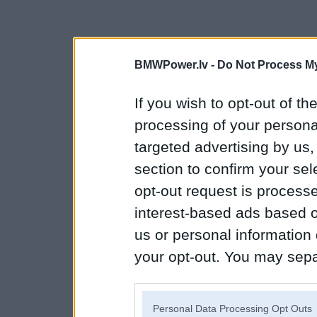
BMWPower.lv -
Do Not Process My
If you wish to opt-out of the
processing of your personal
targeted advertising by us
section to confirm your sel
opt-out request is proces
interest-based ads based o
us or personal information d
your opt-out. You may separ
disclosure of your personal
IAB’s list of downstream pa
Personal Data Processing Opt Outs