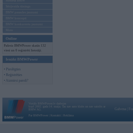
Mēneša BMW
Sērijveida tūnings
BMW pasaules jaunumi
BMW koncepti
BMW konkurentu jaunumi
Moto
Online
Pašreiz BMWPower skatās 132
viesi un 0 reģistrēti lietotāji.
Ienākt BMWPower
• Pieslēgties
• Reģistrēties
• Aizmirsi paroli?
Vortāls BMWPower.lv darbojas
kopš 2002. gada 14. maija. Tas nav auto klubs un nav saistīts ar
Galvena
|
Fo
BMW AG.
Par BMWPower
|
Kontakti
|
Reklāma