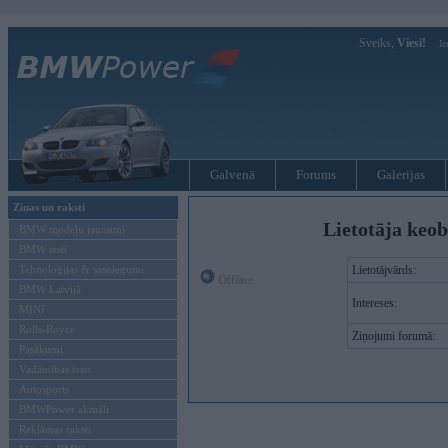
Sveiks,
Viesi!
Ie
Galvenā
Forums
Galerijas
Ziņas un raksti
Lietotāja keo
BMW modeļu jaunumi
BMW testi
Tehnoloģijas & sasniegumi
Lietotājvārds:
Offline
BMW Latvijā
Intereses:
MINI
Rolls-Royce
Ziņojumi forumā:
Pasākumi
Vadāmības tests
Autosports
BMWPower aktuāli
Reklāmas raksti