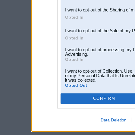
also be disclosed by us to 
I want to opt-out of the Sharing of 
Downstream Participants
th
Opted In
third parties.
I want to opt-out of the Sale of my 
Opted In
I want to opt-out of processing my 
Advertising.
Opted In
I want to opt-out of Collection, Use
of my Personal Data that Is Unrelat
it was collected.
Opted Out
CONFIRM
Data Deletion