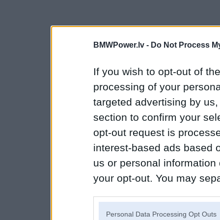
BMWPower.lv -
Do Not Process My
If you wish to opt-out of the
processing of your personal
targeted advertising by us
section to confirm your sel
opt-out request is proces
interest-based ads based o
us or personal information d
your opt-out. You may separ
disclosure of your personal
IAB’s list of downstream pa
Personal Data Processing Opt Outs