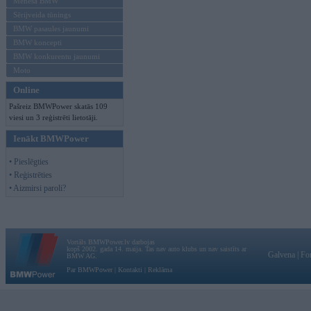
Mēneša BMW
Sērijveida tūnings
BMW pasaules jaunumi
BMW koncepti
BMW konkurentu jaunumi
Moto
Online
Pašreiz BMWPower skatās 109
viesi un 3 reģistrēti lietotāji.
Ienākt BMWPower
• Pieslēgties
• Reģistrēties
• Aizmirsi paroli?
Vortāls BMWPower.lv darbojas
kopš 2002. gada 14. maija. Tas nav auto klubs un nav saistīts ar
Galvena
|
Fo
BMW AG.
Par BMWPower
|
Kontakti
|
Reklāma