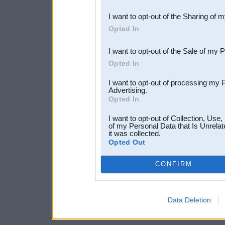
also be disclosed by us to 
I want to opt-out of the Sharing of 
Downstream Participants
th
Opted In
third parties.
I want to opt-out of the Sale of my 
Opted In
I want to opt-out of processing my 
Advertising.
Opted In
I want to opt-out of Collection, Use
of my Personal Data that Is Unrelat
it was collected.
Opted Out
CONFIRM
Data Deletion