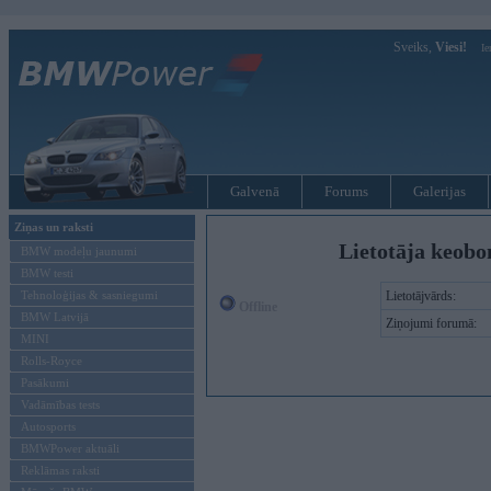
Sveiks,
Viesi!
Ie
Galvenā
Forums
Galerijas
Ziņas un raksti
Lietotāja keobo
BMW modeļu jaunumi
BMW testi
Tehnoloģijas & sasniegumi
Lietotājvārds:
Offline
BMW Latvijā
Ziņojumi forumā:
MINI
Rolls-Royce
Pasākumi
Vadāmības tests
Autosports
BMWPower aktuāli
Reklāmas raksti