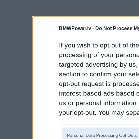
BMWPower.lv -
Do Not Process My
If you wish to opt-out of the
processing of your personal
targeted advertising by us
section to confirm your sel
opt-out request is proces
interest-based ads based o
us or personal information d
your opt-out. You may separ
disclosure of your personal
IAB’s list of downstream pa
Personal Data Processing Opt Outs