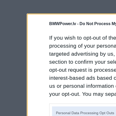
BMWPower.lv -
Do Not Process My
If you wish to opt-out of the
processing of your personal
targeted advertising by us
section to confirm your sel
opt-out request is proces
interest-based ads based o
us or personal information d
your opt-out. You may separ
disclosure of your personal
IAB’s list of downstream pa
Personal Data Processing Opt Outs