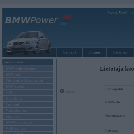
Sveiks,
Viesi!
Ie
Galvenā
Forums
Galerijas
Ziņas un raksti
Lietotāja ke
BMW modeļu jaunumi
BMW testi
Tehnoloģijas & sasniegumi
BMW Latvijā
Lietotājvārds:
Offline
MINI
Rolls-Royce
Braucu ar:
Pasākumi
Vadāmības tests
Nodarbošanās:
Autosports
BMWPower aktuāli
Reklāmas raksti
Intereses: