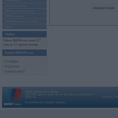
Mēneša BMW
Sērijveida tūnings
Ziņojumi forumā:
BMW pasaules jaunumi
BMW koncepti
BMW konkurentu jaunumi
Moto
Online
Pašreiz BMWPower skatās 317
viesi un 13 reģistrēti lietotāji.
Ienākt BMWPower
• Pieslēgties
• Reģistrēties
• Aizmirsi paroli?
Vortāls BMWPower.lv darbojas
kopš 2002. gada 14. maija. Tas nav auto klubs un nav saistīts ar
Galvena
|
Fo
BMW AG.
Par BMWPower
|
Kontakti
|
Reklāma