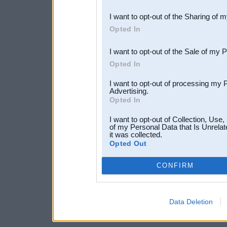
also be disclosed by us to 
I want to opt-out of the Sharing of 
Downstream Participants
th
Opted In
third parties.
I want to opt-out of the Sale of my 
Opted In
I want to opt-out of processing my 
Advertising.
Opted In
I want to opt-out of Collection, Use
of my Personal Data that Is Unrelat
it was collected.
Opted Out
CONFIRM
Data Deletion