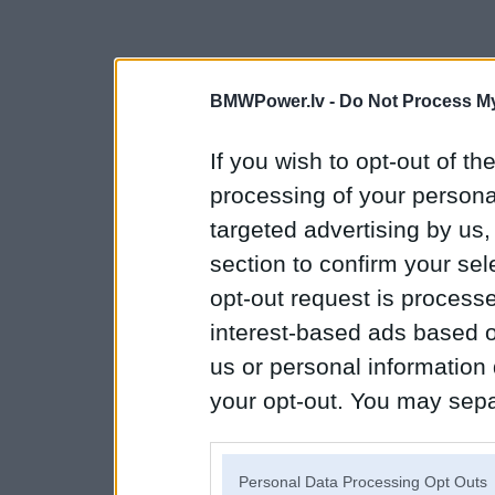
BMWPower.lv -
Do Not Process My
If you wish to opt-out of the
processing of your personal
targeted advertising by us
section to confirm your sel
opt-out request is proces
interest-based ads based o
us or personal information d
your opt-out. You may separ
disclosure of your personal
IAB’s list of downstream pa
Personal Data Processing Opt Outs