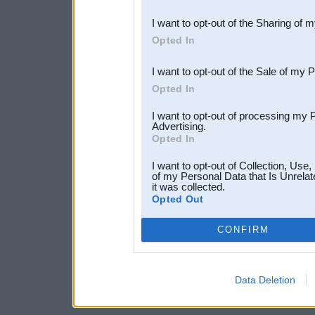
also be disclosed by us to 
I want to opt-out of the Sharing of 
Downstream Participants
th
Opted In
third parties.
I want to opt-out of the Sale of my 
Opted In
I want to opt-out of processing my 
Advertising.
Opted In
I want to opt-out of Collection, Use
of my Personal Data that Is Unrelat
it was collected.
Opted Out
CONFIRM
Data Deletion