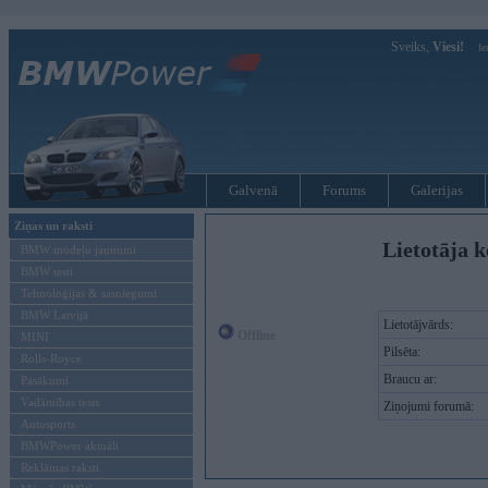
Sveiks,
Viesi!
Ie
Galvenā
Forums
Galerijas
Ziņas un raksti
Lietotāja k
BMW modeļu jaunumi
BMW testi
Tehnoloģijas & sasniegumi
BMW Latvijā
Lietotājvārds:
Offline
MINI
Pilsēta:
Rolls-Royce
Braucu ar:
Pasākumi
Vadāmības tests
Ziņojumi forumā:
Autosports
BMWPower aktuāli
Reklāmas raksti