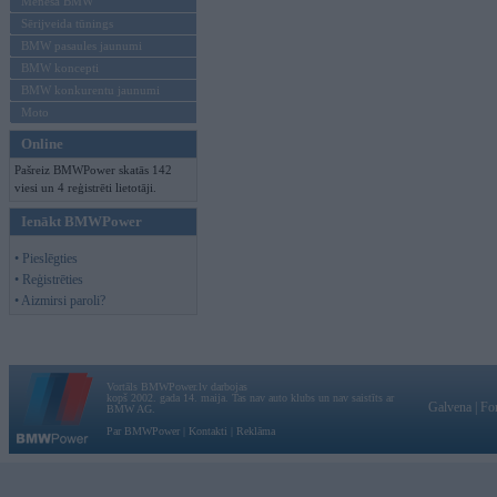
Mēneša BMW
Sērijveida tūnings
BMW pasaules jaunumi
BMW koncepti
BMW konkurentu jaunumi
Moto
Online
Pašreiz BMWPower skatās 142
viesi un 4 reģistrēti lietotāji.
Ienākt BMWPower
• Pieslēgties
• Reģistrēties
• Aizmirsi paroli?
Vortāls BMWPower.lv darbojas
kopš 2002. gada 14. maija. Tas nav auto klubs un nav saistīts ar
Galvena
|
Fo
BMW AG.
Par BMWPower
|
Kontakti
|
Reklāma