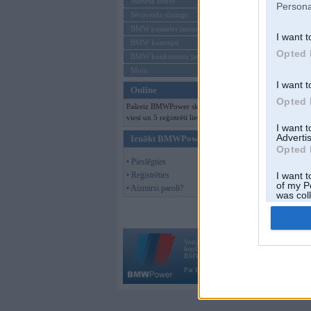
Mēneša BMW
Persona
Sērijveida tūnings
BMW pasaules jaunumi
I want t
BMW koncepti
Opted 
BMW konkurentu jaunumi
Moto
I want t
Online
Opted 
Pašreiz BMWPower skatās 192
viesi un 5 reģistrēti lietotāji.
I want 
Advertis
Ienākt BMWPower
Opted 
• Pieslēgties
• Reģistrēties
I want t
of my P
• Aizmirsi paroli?
was col
Opted 
Vortāls BMWPower.lv darbojas
kopš 2002. gada 14. maija. Tas nav auto klubs
BMW AG.
Par BMWPower
|
Kontakti
|
Reklāma