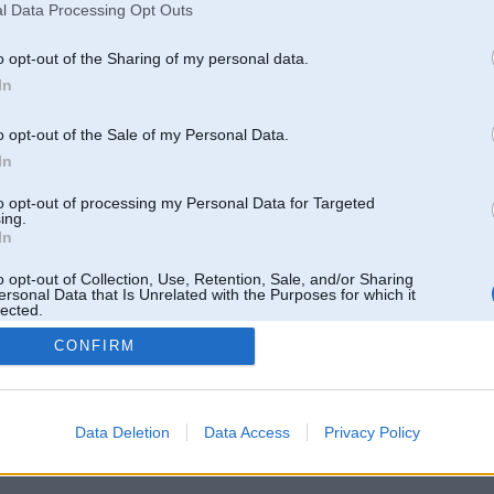
l Data Processing Opt Outs
o opt-out of the Sharing of my personal data.
In
o opt-out of the Sale of my Personal Data.
In
to opt-out of processing my Personal Data for Targeted
ing.
In
o opt-out of Collection, Use, Retention, Sale, and/or Sharing
ersonal Data that Is Unrelated with the Purposes for which it
lected.
Out
CONFIRM
 un nav saistīts ar
Galvena
|
Forums
|
Galerijas
|
Reģistrācija
|
Lietotaāji
|
Meklētājs
|
Reklā
Data Deletion
Data Access
Privacy Policy