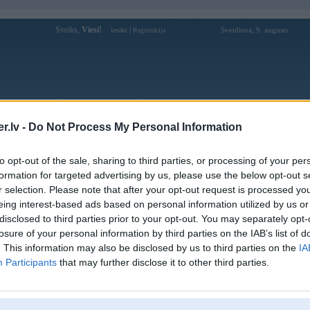
Sveiks,
Viesi!
|
Svetdiena, 9. augusts
Ienākt
Reģistrācija
Forums
Galerijas
Reģistrācija
Lietotāji
Meklētājs
.lv -
Do Not Process My Personal Information
Lietotāja kemsis profils
to opt-out of the sale, sharing to third parties, or processing of your per
formation for targeted advertising by us, please use the below opt-out s
Pēdējo reizi manīts: 17. Oct 2017, 18:37
r selection. Please note that after your opt-out request is processed y
eing interest-based ads based on personal information utilized by us or
Lietotājvārds:
kemsis
disclosed to third parties prior to your opt-out. You may separately opt-
Ziņojumi forumā:
13
losure of your personal information by third parties on the IAB’s list of
Pēdējie ziņojumi forumā
[
]
. This information may also be disclosed by us to third parties on the
IA
Participants
that may further disclose it to other third parties.