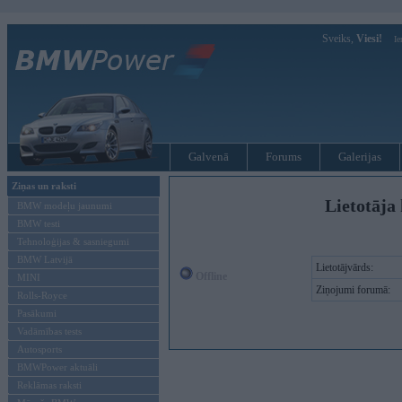
Sveiks,
Viesi!
Ie
Galvenā
Forums
Galerijas
Ziņas un raksti
Lietotāja 
BMW modeļu jaunumi
BMW testi
Tehnoloģijas & sasniegumi
BMW Latvijā
Lietotājvārds:
Offline
MINI
Ziņojumi forumā:
Rolls-Royce
Pasākumi
Vadāmības tests
Autosports
BMWPower aktuāli
Reklāmas raksti