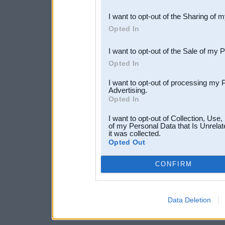
also be disclosed by us to 
I want to opt-out of the Sharing of 
Downstream Participants
th
Opted In
third parties.
I want to opt-out of the Sale of my 
Opted In
I want to opt-out of processing my 
Advertising.
Opted In
I want to opt-out of Collection, Use
of my Personal Data that Is Unrelat
it was collected.
Opted Out
CONFIRM
Data Deletion