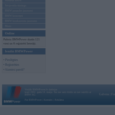
Mēneša BMW
Sērijveida tūnings
BMW pasaules jaunumi
BMW koncepti
BMW konkurentu jaunumi
Moto
Online
Pašreiz BMWPower skatās 121
viesi un 6 reģistrēti lietotāji.
Ienākt BMWPower
• Pieslēgties
• Reģistrēties
• Aizmirsi paroli?
Vortāls BMWPower.lv darbojas
kopš 2002. gada 14. maija. Tas nav auto klubs un nav saistīts ar
Galvena
|
Fo
BMW AG.
Par BMWPower
|
Kontakti
|
Reklāma