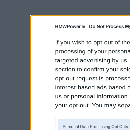
BMWPower.lv -
Do Not Process My
If you wish to opt-out of the
processing of your personal
targeted advertising by us
section to confirm your sel
opt-out request is proces
interest-based ads based o
us or personal information d
your opt-out. You may separ
disclosure of your personal
IAB’s list of downstream pa
Personal Data Processing Opt Outs