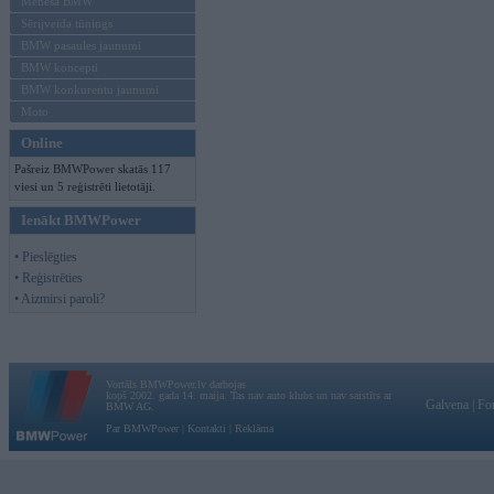
Mēneša BMW
Sērijveida tūnings
BMW pasaules jaunumi
BMW koncepti
BMW konkurentu jaunumi
Moto
Online
Pašreiz BMWPower skatās 117
viesi un 5 reģistrēti lietotāji.
Ienākt BMWPower
• Pieslēgties
• Reģistrēties
• Aizmirsi paroli?
Vortāls BMWPower.lv darbojas
kopš 2002. gada 14. maija. Tas nav auto klubs un nav saistīts ar
Galvena
|
Fo
BMW AG.
Par BMWPower
|
Kontakti
|
Reklāma