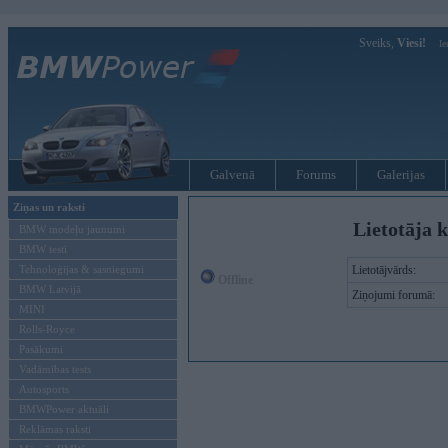
Sveiks,
Viesi!
Ie
Galvenā
Forums
Galerijas
Ziņas un raksti
Lietotāja k
BMW modeļu jaunumi
BMW testi
Tehnoloģijas & sasniegumi
Lietotājvārds:
Offline
BMW Latvijā
Ziņojumi forumā:
MINI
Rolls-Royce
Pasākumi
Vadāmības tests
Autosports
BMWPower aktuāli
Reklāmas raksti