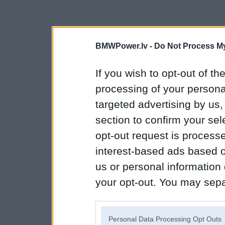
BMWPower.lv -
Do Not Process My
If you wish to opt-out of the
processing of your personal
targeted advertising by us
section to confirm your sel
opt-out request is proces
interest-based ads based o
us or personal information d
your opt-out. You may separ
disclosure of your personal
IAB’s list of downstream pa
Personal Data Processing Opt Outs