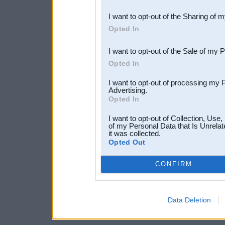
also be disclosed by us to 
I want to opt-out of the Sharing of 
Downstream Participants
th
Opted In
third parties.
I want to opt-out of the Sale of my 
Opted In
I want to opt-out of processing my 
Advertising.
Opted In
I want to opt-out of Collection, Use
of my Personal Data that Is Unrelat
it was collected.
Opted Out
CONFIRM
Data Deletion