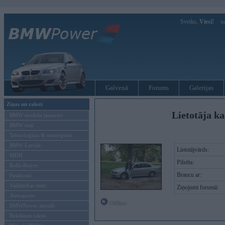
Sveiks,
Viesi!
Ie
Galvenā
Forums
Galerijas
Ziņas un raksti
Lietotāja ka
BMW modeļu jaunumi
BMW testi
Tehnoloģijas & sasniegumi
BMW Latvijā
Lietotājvārds:
MINI
Pilsēta:
Rolls-Royce
Braucu ar:
Pasākumi
Vadāmības tests
Ziņojumi forumā:
Autosports
Offline
BMWPower aktuāli
Reklāmas raksti