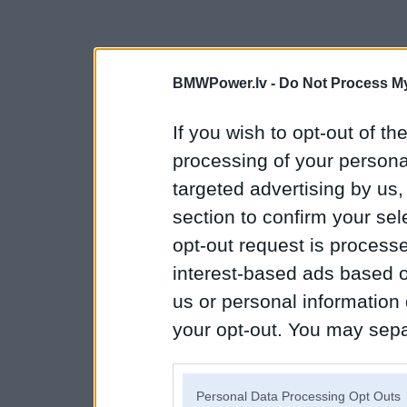
BMWPower.lv -
Do Not Process My
If you wish to opt-out of the
processing of your personal
targeted advertising by us
section to confirm your sel
opt-out request is proces
interest-based ads based o
us or personal information d
your opt-out. You may separ
disclosure of your personal
IAB’s list of downstream pa
Personal Data Processing Opt Outs