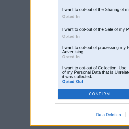
also be disclosed by us to 
I want to opt-out of the Sharing of 
Downstream Participants
th
Opted In
third parties.
I want to opt-out of the Sale of my 
Opted In
I want to opt-out of processing my 
Advertising.
Opted In
I want to opt-out of Collection, Use
of my Personal Data that Is Unrelat
it was collected.
Opted Out
CONFIRM
Data Deletion