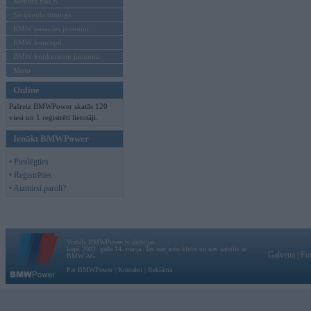
Mēneša BMW
Sērijveida tūnings
BMW pasaules jaunumi
BMW koncepti
BMW konkurentu jaunumi
Moto
Online
Pašreiz BMWPower skatās 120
viesi un 1 reģistrēti lietotāji.
Ienākt BMWPower
• Pieslēgties
• Reģistrēties
• Aizmirsi paroli?
Vortāls BMWPower.lv darbojas
kopš 2002. gada 14. maija. Tas nav auto klubs un nav saistīts ar
Galvena
|
Fo
BMW AG.
Par BMWPower
|
Kontakti
|
Reklāma