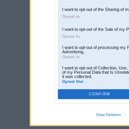
also be disclosed by us to 
I want to opt-out of the Sharing of 
Downstream Participants
th
Opted In
third parties.
I want to opt-out of the Sale of my 
Opted In
I want to opt-out of processing my 
Advertising.
Opted In
I want to opt-out of Collection, Use
of my Personal Data that Is Unrelat
it was collected.
Opted Out
CONFIRM
Data Deletion