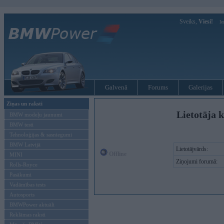
Sveiks,
Viesi!
Ie
Galvenā
Forums
Galerijas
Ziņas un raksti
Lietotāja k
BMW modeļu jaunumi
BMW testi
Tehnoloģijas & sasniegumi
BMW Latvijā
Lietotājvārds:
Offline
MINI
Ziņojumi forumā:
Rolls-Royce
Pasākumi
Vadāmības tests
Autosports
BMWPower aktuāli
Reklāmas raksti