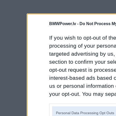
BMWPower.lv -
Do Not Process My
If you wish to opt-out of the
processing of your personal
targeted advertising by us
section to confirm your sel
opt-out request is proces
interest-based ads based o
us or personal information d
your opt-out. You may separ
disclosure of your personal
IAB’s list of downstream pa
Personal Data Processing Opt Outs