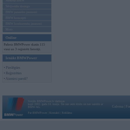
Mēneša BMW
Sērijveida tūnings
BMW pasaules jaunumi
BMW koncepti
BMW konkurentu jaunumi
Moto
Online
Pašreiz BMWPower skatās 115
viesi un 3 reģistrēti lietotāji.
Ienākt BMWPower
• Pieslēgties
• Reģistrēties
• Aizmirsi paroli?
Vortāls BMWPower.lv darbojas
kopš 2002. gada 14. maija. Tas nav auto klubs un nav saistīts ar
Galvena
|
Fo
BMW AG.
Par BMWPower
|
Kontakti
|
Reklāma