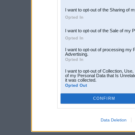
also be disclosed by us to 
I want to opt-out of the Sharing of 
Downstream Participants
th
Opted In
third parties.
I want to opt-out of the Sale of my 
Opted In
I want to opt-out of processing my 
Advertising.
Opted In
I want to opt-out of Collection, Use
of my Personal Data that Is Unrelat
it was collected.
Opted Out
CONFIRM
Data Deletion