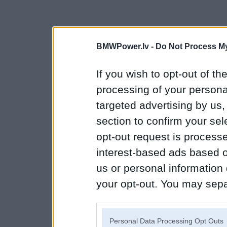
BMWPower.lv -
Do Not Process My
If you wish to opt-out of the
processing of your personal
targeted advertising by us
section to confirm your sel
opt-out request is proces
interest-based ads based o
us or personal information d
your opt-out. You may separ
disclosure of your personal
IAB’s list of downstream pa
Personal Data Processing Opt Outs