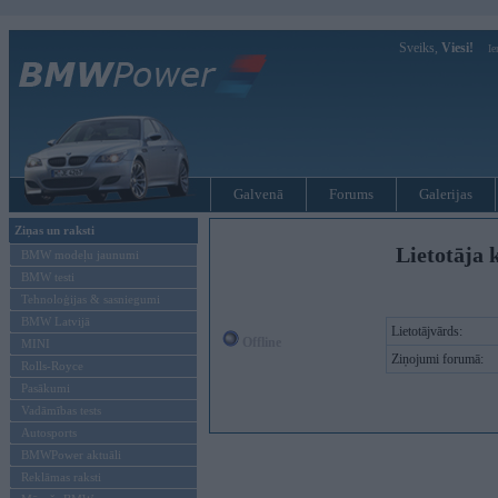
Sveiks,
Viesi!
Ie
Galvenā
Forums
Galerijas
Ziņas un raksti
Lietotāja k
BMW modeļu jaunumi
BMW testi
Tehnoloģijas & sasniegumi
BMW Latvijā
Lietotājvārds:
Offline
MINI
Ziņojumi forumā:
Rolls-Royce
Pasākumi
Vadāmības tests
Autosports
BMWPower aktuāli
Reklāmas raksti