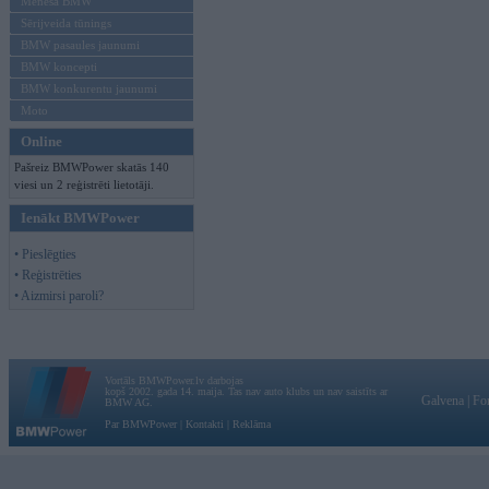
Mēneša BMW
Sērijveida tūnings
BMW pasaules jaunumi
BMW koncepti
BMW konkurentu jaunumi
Moto
Online
Pašreiz BMWPower skatās 140
viesi un 2 reģistrēti lietotāji.
Ienākt BMWPower
• Pieslēgties
• Reģistrēties
• Aizmirsi paroli?
Vortāls BMWPower.lv darbojas
kopš 2002. gada 14. maija. Tas nav auto klubs un nav saistīts ar
Galvena
|
Fo
BMW AG.
Par BMWPower
|
Kontakti
|
Reklāma