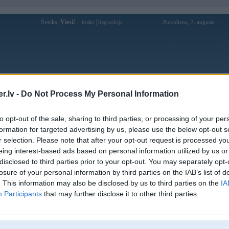
Sveiks,
Viesi!
|
Piektdiena, 7. augusts
Ienākt
Reģistrācija
Forums
Galerijas
Reģistrācija
Lietotāji
Meklētājs
.lv -
Do Not Process My Personal Information
Lietotāja kaplis13 profils
to opt-out of the sale, sharing to third parties, or processing of your per
formation for targeted advertising by us, please use the below opt-out s
Pēdējo reizi manīts: 05. Oct 2013, 14:16
r selection. Please note that after your opt-out request is processed y
eing interest-based ads based on personal information utilized by us or
Lietotājvārds:
kaplis13
disclosed to third parties prior to your opt-out. You may separately opt-
Ziņojumi forumā:
3
losure of your personal information by third parties on the IAB’s list of
Pēdējie ziņojumi forumā
[
]
. This information may also be disclosed by us to third parties on the
IA
Participants
that may further disclose it to other third parties.