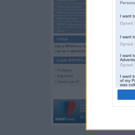
Mēneša BMW
Persona
Sērijveida tūnings
BMW pasaules jaunumi
I want t
BMW koncepti
Opted 
BMW konkurentu jaunumi
Moto
I want t
Online
Opted 
Pašreiz BMWPower skatās 156
viesi un 4 reģistrēti lietotāji.
I want 
Advertis
Ienākt BMWPower
Opted 
• Pieslēgties
• Reģistrēties
I want t
of my P
• Aizmirsi paroli?
was col
Opted 
Vortāls BMWPower.lv darbojas
kopš 2002. gada 14. maija. Tas nav auto klubs
BMW AG.
Par BMWPower
|
Kontakti
|
Reklāma