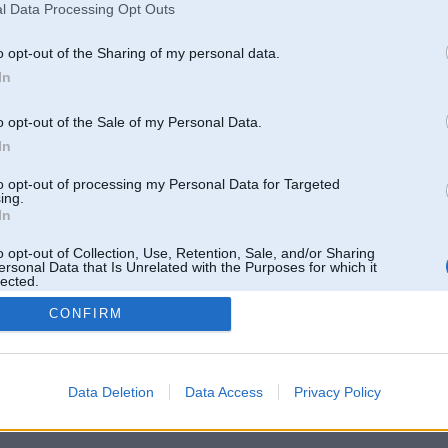
l Data Processing Opt Outs
o opt-out of the Sharing of my personal data.
In
o opt-out of the Sale of my Personal Data.
In
to opt-out of processing my Personal Data for Targeted
ing.
In
o opt-out of Collection, Use, Retention, Sale, and/or Sharing
ersonal Data that Is Unrelated with the Purposes for which it
lected.
Out
CONFIRM
 un nav saistīts ar
Galvena
|
Forums
|
Galerijas
|
Reģistrācija
|
Lietotaāji
|
Meklētājs
|
Reklā
Data Deletion
Data Access
Privacy Policy