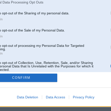
l Data Processing Opt Outs
o opt-out of the Sharing of my personal data.
In
o opt-out of the Sale of my Personal Data.
In
to opt-out of processing my Personal Data for Targeted
ing.
In
o opt-out of Collection, Use, Retention, Sale, and/or Sharing
ersonal Data that Is Unrelated with the Purposes for which it
lected.
Out
CONFIRM
 un nav saistīts ar
Galvena
|
Forums
|
Galerijas
|
Reģistrācija
|
Lietotaāji
|
Meklētājs
|
Reklā
Data Deletion
Data Access
Privacy Policy