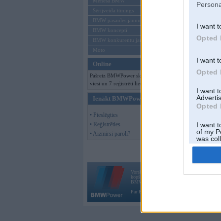
Mēneša BMW
Persona
Sērijveida tūnings
BMW pasaules jaunumi
I want t
BMW koncepti
Opted 
BMW konkurentu jaunumi
Moto
I want t
Online
Opted 
Pašreiz BMWPower skatās 159
viesi un 7 reģistrēti lietotāji.
I want 
Advertis
Ienākt BMWPower
Opted 
• Pieslēgties
• Reģistrēties
I want t
of my P
• Aizmirsi paroli?
was col
Opted 
Vortāls BMWPower.lv darbojas
kopš 2002. gada 14. maija. Tas nav auto klubs
BMW AG.
Par BMWPower
|
Kontakti
|
Reklāma