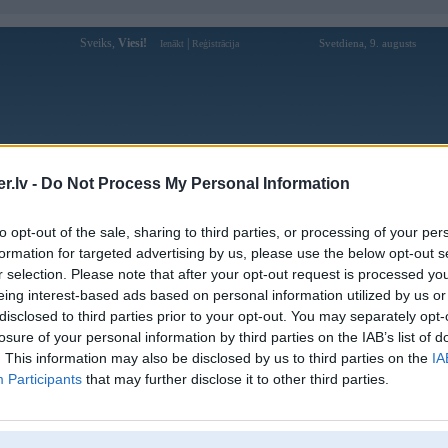
Sveiks,
Viesi!
|
Svetdiena, 9. augusts
Ienākt
Reģistrācija
Forums
Galerijas
Reģistrācija
Lietotāji
Meklētājs
.lv -
Do Not Process My Personal Information
Lietotāja kalmas profils
to opt-out of the sale, sharing to third parties, or processing of your per
formation for targeted advertising by us, please use the below opt-out s
Lietotājvārds:
kalmas
r selection. Please note that after your opt-out request is processed y
eing interest-based ads based on personal information utilized by us or
Ziņojumi forumā:
0
disclosed to third parties prior to your opt-out. You may separately opt-
Pēdējie ziņojumi forumā
[
]
losure of your personal information by third parties on the IAB’s list of
. This information may also be disclosed by us to third parties on the
IA
Participants
that may further disclose it to other third parties.