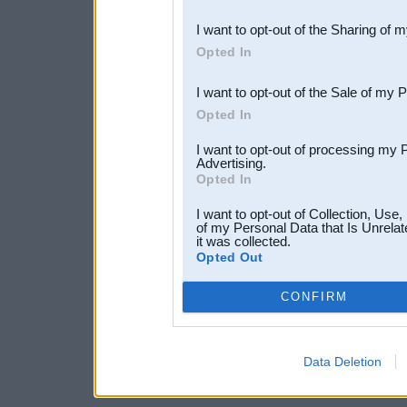
also be disclosed by us to 
I want to opt-out of the Sharing of 
Downstream Participants
th
Opted In
third parties.
I want to opt-out of the Sale of my 
Opted In
I want to opt-out of processing my 
Advertising.
Opted In
I want to opt-out of Collection, Use
of my Personal Data that Is Unrelat
it was collected.
Opted Out
CONFIRM
Data Deletion