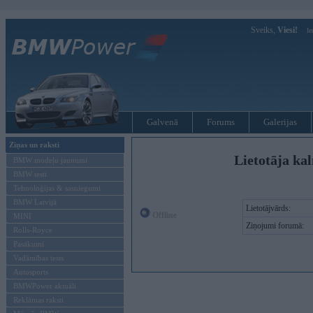
Sveiks,
Viesi!
Ie
Galvenā
Forums
Galerijas
Ziņas un raksti
Lietotāja ka
BMW modeļu jaunumi
BMW testi
Tehnoloģijas & sasniegumi
BMW Latvijā
Lietotājvārds:
Offline
MINI
Ziņojumi forumā:
Rolls-Royce
Pasākumi
Vadāmības tests
Autosports
BMWPower aktuāli
Reklāmas raksti