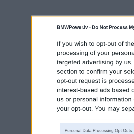
BMWPower.lv -
Do Not Process My
If you wish to opt-out of the
processing of your personal
targeted advertising by us
section to confirm your sel
opt-out request is proces
interest-based ads based o
us or personal information d
your opt-out. You may separ
disclosure of your personal
IAB’s list of downstream pa
Personal Data Processing Opt Outs