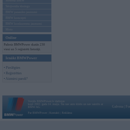
Mēneša BMW
Sērijveida tūnings
BMW pasaules jaunumi
BMW koncepti
BMW konkurentu jaunumi
Moto
Online
Pašreiz BMWPower skatās 230
viesi un 5 reģistrēti lietotāji.
Ienākt BMWPower
• Pieslēgties
• Reģistrēties
• Aizmirsi paroli?
Vortāls BMWPower.lv darbojas
kopš 2002. gada 14. maija. Tas nav auto klubs un nav saistīts ar
Galvena
|
Fo
BMW AG.
Par BMWPower
|
Kontakti
|
Reklāma