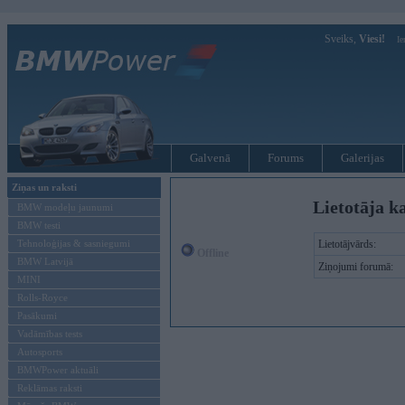
Sveiks,
Viesi!
Ie
Galvenā
Forums
Galerijas
Ziņas un raksti
Lietotāja k
BMW modeļu jaunumi
BMW testi
Tehnoloģijas & sasniegumi
Lietotājvārds:
Offline
BMW Latvijā
Ziņojumi forumā:
MINI
Rolls-Royce
Pasākumi
Vadāmības tests
Autosports
BMWPower aktuāli
Reklāmas raksti