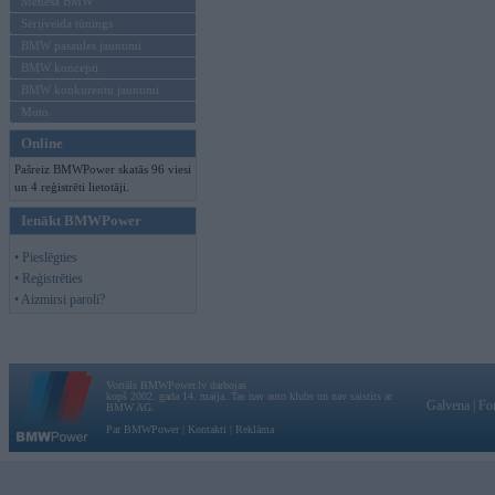
Mēneša BMW
Sērijveida tūnings
BMW pasaules jaunumi
BMW koncepti
BMW konkurentu jaunumi
Moto
Online
Pašreiz BMWPower skatās 96 viesi
un 4 reģistrēti lietotāji.
Ienākt BMWPower
• Pieslēgties
• Reģistrēties
• Aizmirsi paroli?
Vortāls BMWPower.lv darbojas
kopš 2002. gada 14. maija. Tas nav auto klubs un nav saistīts ar
Galvena
|
Fo
BMW AG.
Par BMWPower
|
Kontakti
|
Reklāma