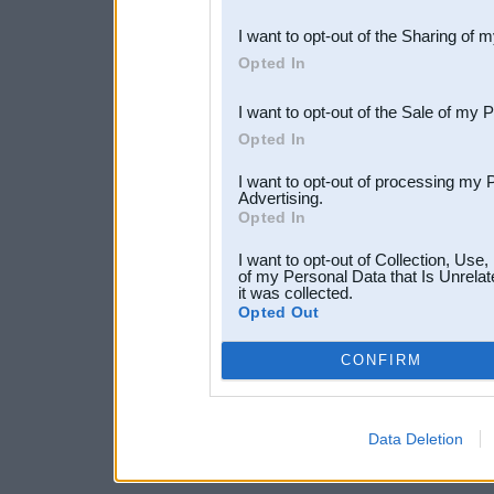
also be disclosed by us to 
I want to opt-out of the Sharing of 
Downstream Participants
th
Opted In
third parties.
I want to opt-out of the Sale of my 
Opted In
I want to opt-out of processing my 
Advertising.
Opted In
I want to opt-out of Collection, Use
of my Personal Data that Is Unrelat
it was collected.
Opted Out
CONFIRM
Data Deletion