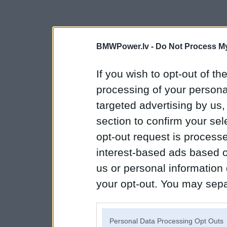
BMWPower.lv -
Do Not Process My
If you wish to opt-out of the
processing of your personal
targeted advertising by us
section to confirm your sel
opt-out request is proces
interest-based ads based o
us or personal information d
your opt-out. You may separ
disclosure of your personal
IAB’s list of downstream pa
Personal Data Processing Opt Outs