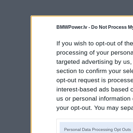
BMWPower.lv -
Do Not Process My
If you wish to opt-out of the
processing of your personal
targeted advertising by us
section to confirm your sel
opt-out request is proces
interest-based ads based o
us or personal information d
your opt-out. You may separ
disclosure of your personal
IAB’s list of downstream pa
Personal Data Processing Opt Outs