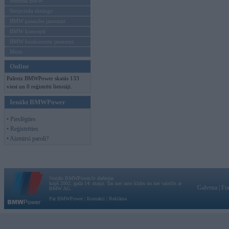
Mēneša BMW
Sērijveida tūnings
BMW pasaules jaunumi
BMW koncepti
BMW konkurentu jaunumi
Moto
Online
Pašreiz BMWPower skatās 133
viesi un 0 reģistrēti lietotāji.
Ienākt BMWPower
• Pieslēgties
• Reģistrēties
• Aizmirsi paroli?
Vortāls BMWPower.lv darbojas
kopš 2002. gada 14. maija. Tas nav auto klubs un nav saistīts ar
Galvena
|
Fo
BMW AG.
Par BMWPower
|
Kontakti
|
Reklāma