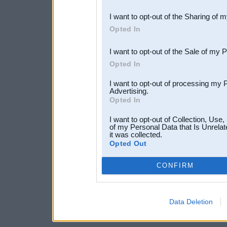
also be disclosed by us to 
I want to opt-out of the Sharing of 
Downstream Participants
th
Opted In
third parties.
I want to opt-out of the Sale of my 
Opted In
I want to opt-out of processing my 
Advertising.
Opted In
I want to opt-out of Collection, Use
of my Personal Data that Is Unrelat
it was collected.
Opted Out
CONFIRM
Data Deletion