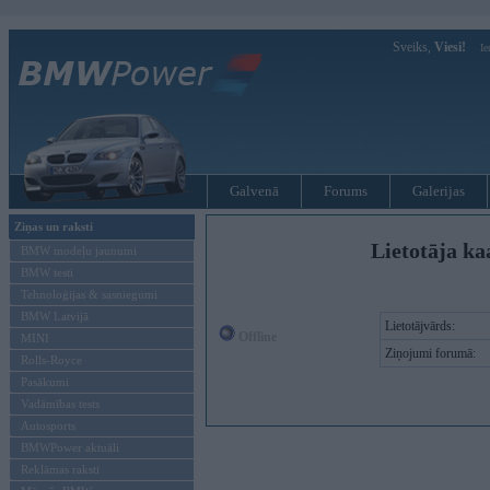
Sveiks,
Viesi!
Ie
Galvenā
Forums
Galerijas
Ziņas un raksti
Lietotāja ka
BMW modeļu jaunumi
BMW testi
Tehnoloģijas & sasniegumi
BMW Latvijā
Lietotājvārds:
Offline
MINI
Ziņojumi forumā:
Rolls-Royce
Pasākumi
Vadāmības tests
Autosports
BMWPower aktuāli
Reklāmas raksti