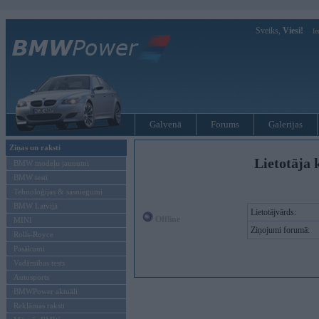
Sveiks,
Viesi!
Ie
Galvenā
Forums
Galerijas
Ziņas un raksti
Lietotāja 
BMW modeļu jaunumi
BMW testi
Tehnoloģijas & sasniegumi
BMW Latvijā
Lietotājvārds:
Offline
MINI
Ziņojumi forumā:
Rolls-Royce
Pasākumi
Vadāmības tests
Autosports
BMWPower aktuāli
Reklāmas raksti