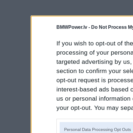
BMWPower.lv -
Do Not Process My
If you wish to opt-out of the
processing of your personal
targeted advertising by us
section to confirm your sel
opt-out request is proces
interest-based ads based o
us or personal information d
your opt-out. You may separ
disclosure of your personal
IAB’s list of downstream pa
Personal Data Processing Opt Outs