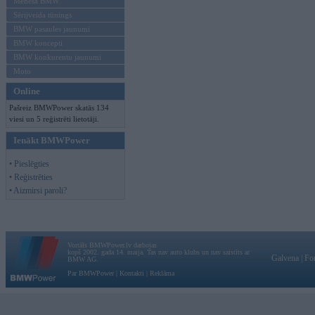
Mēneša BMW
Sērijveida tūnings
BMW pasaules jaunumi
BMW koncepti
BMW konkurentu jaunumi
Moto
Online
Pašreiz BMWPower skatās 134
viesi un 5 reģistrēti lietotāji.
Ienākt BMWPower
• Pieslēgties
• Reģistrēties
• Aizmirsi paroli?
Vortāls BMWPower.lv darbojas
kopš 2002. gada 14. maija. Tas nav auto klubs un nav saistīts ar
Galvena
|
Fo
BMW AG.
Par BMWPower
|
Kontakti
|
Reklāma