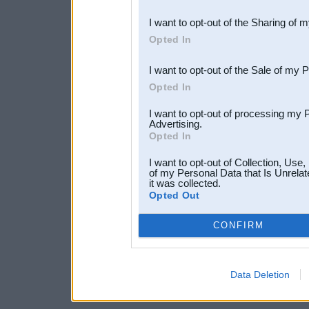
also be disclosed by us to 
I want to opt-out of the Sharing of 
Downstream Participants
th
Opted In
third parties.
I want to opt-out of the Sale of my 
Opted In
I want to opt-out of processing my 
Advertising.
Opted In
I want to opt-out of Collection, Use
of my Personal Data that Is Unrelat
it was collected.
Opted Out
CONFIRM
Data Deletion