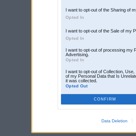
also be disclosed by us to 
I want to opt-out of the Sharing of 
Downstream Participants
th
Opted In
third parties.
I want to opt-out of the Sale of my 
Opted In
I want to opt-out of processing my 
Advertising.
Opted In
I want to opt-out of Collection, Use
of my Personal Data that Is Unrelat
it was collected.
Opted Out
CONFIRM
Data Deletion