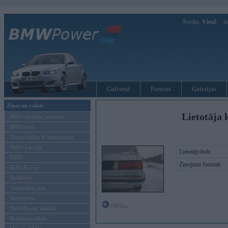
Sveiks,
Viesi!
Ie
Galvenā
Forums
Galerijas
Ziņas un raksti
Lietotāja 
BMW modeļu jaunumi
BMW testi
Tehnoloģijas & sasniegumi
BMW Latvijā
Lietotājvārds:
MINI
Ziņojumi forumā:
Rolls-Royce
Pasākumi
Vadāmības tests
Autosports
Offline
BMWPower aktuāli
Reklāmas raksti