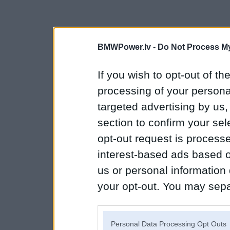
BMWPower.lv -
Do Not Process My
If you wish to opt-out of the
processing of your personal
targeted advertising by us
section to confirm your sel
opt-out request is proces
interest-based ads based o
us or personal information d
your opt-out. You may separ
disclosure of your personal
IAB’s list of downstream pa
Personal Data Processing Opt Outs