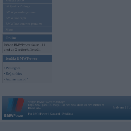
Mēneša BMW
Sērijveida tūnings
BMW pasaules jaunumi
BMW koncepti
BMW konkurentu jaunumi
Moto
Online
Pašreiz BMWPower skatās 111
viesi un 2 reģistrēti lietotāji.
Ienākt BMWPower
• Pieslēgties
• Reģistrēties
• Aizmirsi paroli?
Vortāls BMWPower.lv darbojas
kopš 2002. gada 14. maija. Tas nav auto klubs un nav saistīts ar
Galvena
|
Fo
BMW AG.
Par BMWPower
|
Kontakti
|
Reklāma