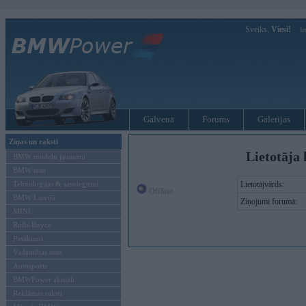
Sveiks,
Viesi!
Ie
Galvenā
Forums
Galerijas
Ziņas un raksti
Lietotāja 
BMW modeļu jaunumi
BMW testi
Tehnoloģijas & sasniegumi
Lietotājvārds:
Offline
BMW Latvijā
Ziņojumi forumā:
MINI
Rolls-Royce
Pasākumi
Vadāmības tests
Autosports
BMWPower aktuāli
Reklāmas raksti