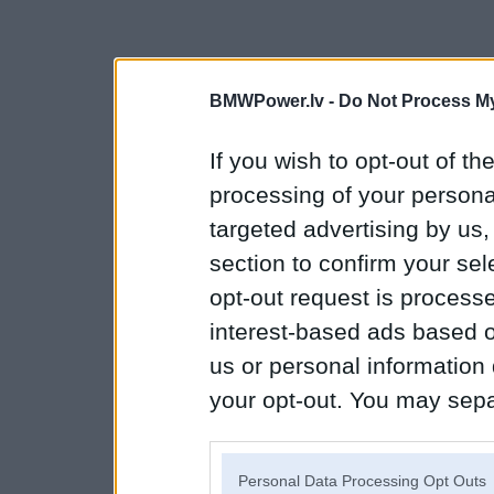
BMWPower.lv -
Do Not Process My
If you wish to opt-out of the
processing of your personal
targeted advertising by us
section to confirm your sel
opt-out request is proces
interest-based ads based o
us or personal information d
your opt-out. You may separ
disclosure of your personal
IAB’s list of downstream pa
Personal Data Processing Opt Outs