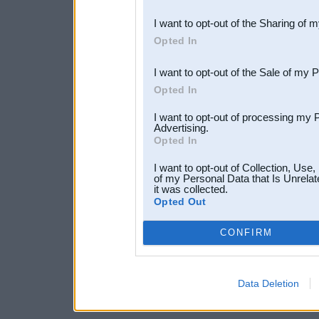
also be disclosed by us to 
I want to opt-out of the Sharing of 
Downstream Participants
th
Opted In
third parties.
I want to opt-out of the Sale of my 
Opted In
I want to opt-out of processing my 
Advertising.
Opted In
I want to opt-out of Collection, Use
of my Personal Data that Is Unrelat
it was collected.
Opted Out
CONFIRM
Data Deletion