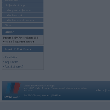
Mēneša BMW
Sērijveida tūnings
BMW pasaules jaunumi
BMW koncepti
BMW konkurentu jaunumi
Moto
Online
Pašreiz BMWPower skatās 103
viesi un 3 reģistrēti lietotāji.
Ienākt BMWPower
• Pieslēgties
• Reģistrēties
• Aizmirsi paroli?
Vortāls BMWPower.lv darbojas
kopš 2002. gada 14. maija. Tas nav auto klubs un nav saistīts ar
Galvena
|
Fo
BMW AG.
Par BMWPower
|
Kontakti
|
Reklāma