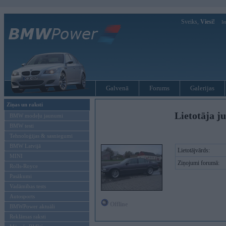
Sveiks,
Viesi!
Ie
Galvenā
Forums
Galerijas
Ziņas un raksti
Lietotāja j
BMW modeļu jaunumi
BMW testi
Tehnoloģijas & sasniegumi
BMW Latvijā
Lietotājvārds:
MINI
Ziņojumi forumā:
Rolls-Royce
Pasākumi
Vadāmības tests
Autosports
Offline
BMWPower aktuāli
Reklāmas raksti