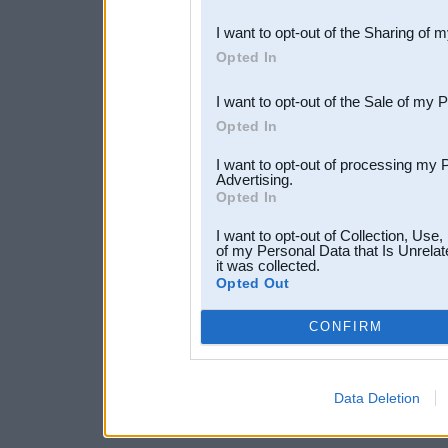
also be disclosed by us to 
I want to opt-out of the Sharing of 
Downstream Participants
th
Opted In
third parties.
I want to opt-out of the Sale of my 
Opted In
I want to opt-out of processing my 
Advertising.
Opted In
I want to opt-out of Collection, Use
of my Personal Data that Is Unrelat
it was collected.
Opted Out
CONFIRM
Data Deletion