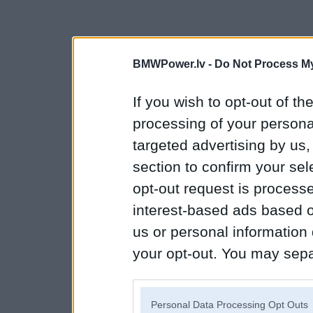
BMWPower.lv -
Do Not Process My
If you wish to opt-out of the
processing of your personal
targeted advertising by us
section to confirm your sel
opt-out request is proces
interest-based ads based o
us or personal information d
your opt-out. You may separ
disclosure of your personal
IAB’s list of downstream pa
Personal Data Processing Opt Outs