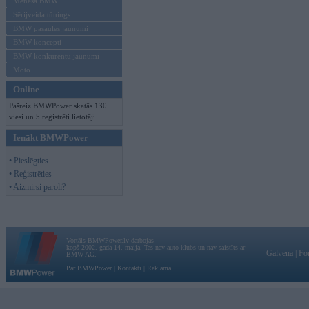
Mēneša BMW
Sērijveida tūnings
BMW pasaules jaunumi
BMW koncepti
BMW konkurentu jaunumi
Moto
Online
Pašreiz BMWPower skatās 130
viesi un 5 reģistrēti lietotāji.
Ienākt BMWPower
• Pieslēgties
• Reģistrēties
• Aizmirsi paroli?
Vortāls BMWPower.lv darbojas
kopš 2002. gada 14. maija. Tas nav auto klubs un nav saistīts ar
Galvena
|
Fo
BMW AG.
Par BMWPower
|
Kontakti
|
Reklāma