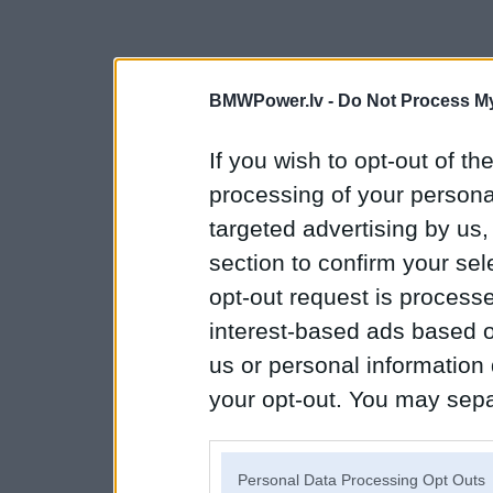
BMWPower.lv -
Do Not Process My
If you wish to opt-out of the
processing of your personal
targeted advertising by us
section to confirm your sel
opt-out request is proces
interest-based ads based o
us or personal information d
your opt-out. You may separ
disclosure of your personal
IAB’s list of downstream pa
Personal Data Processing Opt Outs