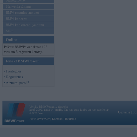
Mēneša BMW
Sērijveida tūnings
BMW pasaules jaunumi
BMW koncepti
BMW konkurentu jaunumi
Moto
Online
Pašreiz BMWPower skatās 122
viesi un 3 reģistrēti lietotāji.
Ienākt BMWPower
• Pieslēgties
• Reģistrēties
• Aizmirsi paroli?
Vortāls BMWPower.lv darbojas
kopš 2002. gada 14. maija. Tas nav auto klubs un nav saistīts ar
Galvena
|
Fo
BMW AG.
Par BMWPower
|
Kontakti
|
Reklāma