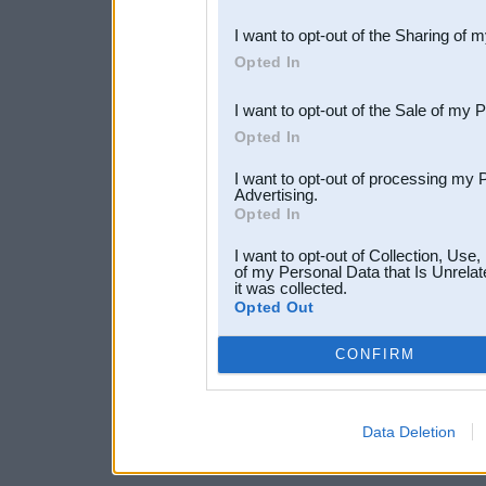
also be disclosed by us to 
I want to opt-out of the Sharing of 
Downstream Participants
th
Opted In
third parties.
I want to opt-out of the Sale of my 
Opted In
I want to opt-out of processing my 
Advertising.
Opted In
I want to opt-out of Collection, Use
of my Personal Data that Is Unrelat
it was collected.
Opted Out
CONFIRM
Data Deletion