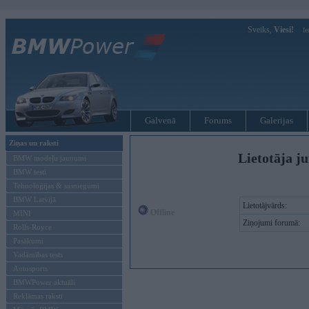
Sveiks,
Viesi!
Ie
Galvenā
Forums
Galerijas
Ziņas un raksti
Lietotāja ju
BMW modeļu jaunumi
BMW testi
Tehnoloģijas & sasniegumi
BMW Latvijā
Lietotājvārds:
Offline
MINI
Ziņojumi forumā:
Rolls-Royce
Pasākumi
Vadāmības tests
Autosports
BMWPower aktuāli
Reklāmas raksti