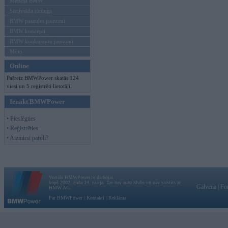
Mēneša BMW
Sērijveida tūnings
BMW pasaules jaunumi
BMW koncepti
BMW konkurentu jaunumi
Moto
Online
Pašreiz BMWPower skatās 124
viesi un 5 reģistrēti lietotāji.
Ienākt BMWPower
• Pieslēgties
• Reģistrēties
• Aizmirsi paroli?
Vortāls BMWPower.lv darbojas
kopš 2002. gada 14. maija. Tas nav auto klubs un nav saistīts ar
Galvena
|
Fo
BMW AG.
Par BMWPower
|
Kontakti
|
Reklāma