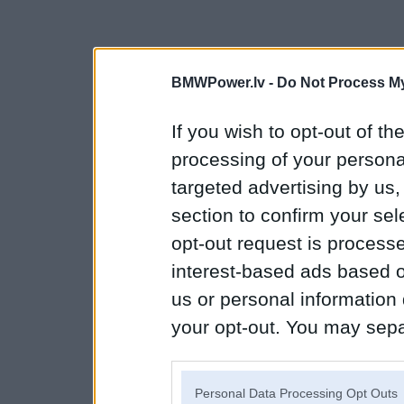
BMWPower.lv -
Do Not Process My
If you wish to opt-out of the
processing of your personal
targeted advertising by us
section to confirm your sel
opt-out request is proces
interest-based ads based o
us or personal information d
your opt-out. You may separ
disclosure of your personal
IAB’s list of downstream pa
Personal Data Processing Opt Outs