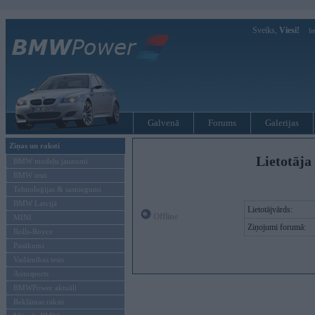
Sveiks,
Viesi!
Ie
Galvenā
Forums
Galerijas
Ziņas un raksti
Lietotāja 
BMW modeļu jaunumi
BMW testi
Tehnoloģijas & sasniegumi
BMW Latvijā
Lietotājvārds:
Offline
MINI
Ziņojumi forumā:
Rolls-Royce
Pasākumi
Vadāmības tests
Autosports
BMWPower aktuāli
Reklāmas raksti