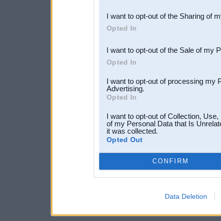
also be disclosed by us to 
I want to opt-out of the Sharing of 
Downstream Participants
th
Opted In
third parties.
I want to opt-out of the Sale of my 
Opted In
I want to opt-out of processing my 
Advertising.
Opted In
I want to opt-out of Collection, Use
of my Personal Data that Is Unrelat
it was collected.
Opted Out
CONFIRM
Data Deletion