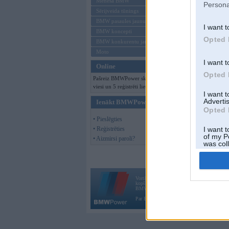
Mēneša BMW
Persona
Sērijveida tūnings
BMW pasaules jaunumi
I want t
BMW koncepti
Opted 
BMW konkurentu jaunumi
Moto
I want t
Online
Opted 
Pašreiz BMWPower skatās 175
viesi un 5 reģistrēti lietotāji.
I want 
Advertis
Ienākt BMWPower
Opted 
• Pieslēgties
• Reģistrēties
I want t
of my P
• Aizmirsi paroli?
was col
Opted 
Vortāls BMWPower.lv darbojas
kopš 2002. gada 14. maija. Tas nav auto klubs
BMW AG.
Par BMWPower
|
Kontakti
|
Reklāma