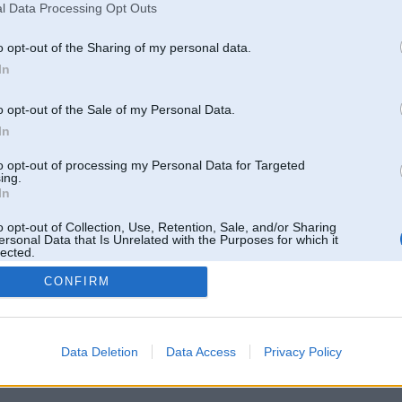
l Data Processing Opt Outs
o opt-out of the Sharing of my personal data.
In
o opt-out of the Sale of my Personal Data.
In
to opt-out of processing my Personal Data for Targeted
ing.
In
o opt-out of Collection, Use, Retention, Sale, and/or Sharing
ersonal Data that Is Unrelated with the Purposes for which it
lected.
Out
CONFIRM
 un nav saistīts ar
Galvena
|
Forums
|
Galerijas
|
Reģistrācija
|
Lietotaāji
|
Meklētājs
|
Reklā
Data Deletion
Data Access
Privacy Policy