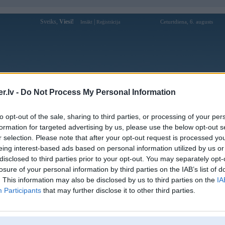
Sveiks,
Viesi!
|
Ceturtdiena, 6. augusts
Ienākt
Reģistrācija
Forums
Galerijas
Reģistrācija
Lietotāji
Meklētājs
.lv -
Do Not Process My Personal Information
Lietotāja jnsns profils
to opt-out of the sale, sharing to third parties, or processing of your per
formation for targeted advertising by us, please use the below opt-out s
Lietotājvārds:
jnsns
r selection. Please note that after your opt-out request is processed y
eing interest-based ads based on personal information utilized by us or
Braucu ar:
84’ 728i
disclosed to third parties prior to your opt-out. You may separately opt-
Nodarbošanās:
Students
losure of your personal information by third parties on the IAB’s list of
Ziņojumi forumā:
1
. This information may also be disclosed by us to third parties on the
IA
Pēdējie ziņojumi forumā
[
]
Participants
that may further disclose it to other third parties.