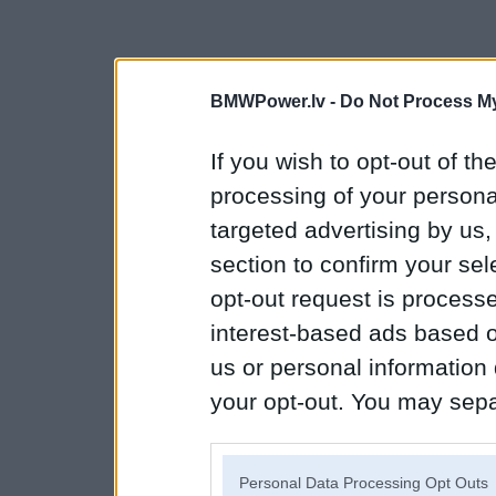
BMWPower.lv -
Do Not Process My
If you wish to opt-out of the
processing of your personal
targeted advertising by us
section to confirm your sel
opt-out request is proces
interest-based ads based o
us or personal information d
your opt-out. You may separ
disclosure of your personal
IAB’s list of downstream pa
Personal Data Processing Opt Outs