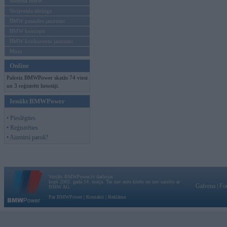
Mēneša BMW
Sērijveida tūnings
BMW pasaules jaunumi
BMW koncepti
BMW konkurentu jaunumi
Moto
Online
Pašreiz BMWPower skatās 74 viesi
un 3 reģistrēti lietotāji.
Ienākt BMWPower
• Pieslēgties
• Reģistrēties
• Aizmirsi paroli?
Vortāls BMWPower.lv darbojas
kopš 2002. gada 14. maija. Tas nav auto klubs un nav saistīts ar
Galvena
|
Fo
BMW AG.
Par BMWPower
|
Kontakti
|
Reklāma