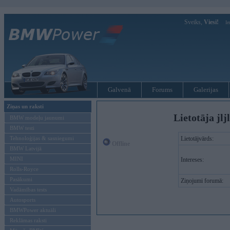
Sveiks,
Viesi!
Ie
Galvenā
Forums
Galerijas
Ziņas un raksti
Lietotāja jl
BMW modeļu jaunumi
BMW testi
Tehnoloģijas & sasniegumi
Lietotājvārds:
Offline
BMW Latvijā
MINI
Intereses:
Rolls-Royce
Pasākumi
Ziņojumi forumā:
Vadāmības tests
Autosports
BMWPower aktuāli
Reklāmas raksti