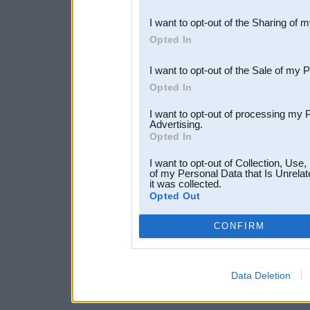
also be disclosed by us to 
I want to opt-out of the Sharing of 
Downstream Participants
th
Opted In
third parties.
I want to opt-out of the Sale of my 
Opted In
I want to opt-out of processing my 
Advertising.
Opted In
I want to opt-out of Collection, Use
of my Personal Data that Is Unrelat
it was collected.
Opted Out
CONFIRM
Data Deletion