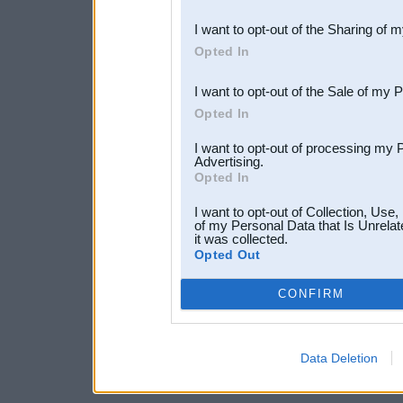
also be disclosed by us to 
I want to opt-out of the Sharing of 
Downstream Participants
th
Opted In
third parties.
I want to opt-out of the Sale of my 
Opted In
I want to opt-out of processing my 
Advertising.
Opted In
I want to opt-out of Collection, Use
of my Personal Data that Is Unrelat
it was collected.
Opted Out
CONFIRM
Data Deletion