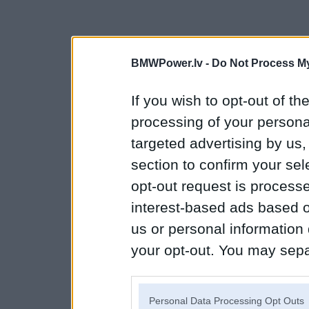
BMWPower.lv -
Do Not Process My
If you wish to opt-out of the
processing of your personal
targeted advertising by us
section to confirm your sel
opt-out request is proces
interest-based ads based o
us or personal information d
your opt-out. You may separ
disclosure of your personal
IAB’s list of downstream pa
Personal Data Processing Opt Outs