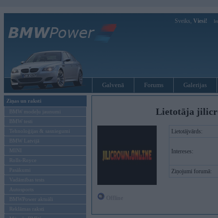
Sveiks,
Viesi!
Ie
Galvenā
Forums
Galerijas
Ziņas un raksti
Lietotāja jilic
BMW modeļu jaunumi
BMW testi
Tehnoloģijas & sasniegumi
Lietotājvārds:
BMW Latvijā
MINI
Intereses:
Rolls-Royce
Pasākumi
Ziņojumi forumā:
Vadāmības tests
Autosports
Offline
BMWPower aktuāli
Reklāmas raksti