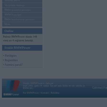
Mēneša BMW
Sērijveida tūnings
BMW pasaules jaunumi
BMW koncepti
BMW konkurentu jaunumi
Moto
Online
Pašreiz BMWPower skatās 148
viesi un 4 reģistrēti lietotāji.
Ienākt BMWPower
• Pieslēgties
• Reģistrēties
• Aizmirsi paroli?
Vortāls BMWPower.lv darbojas
kopš 2002. gada 14. maija. Tas nav auto klubs un nav saistīts ar
Galvena
|
Fo
BMW AG.
Par BMWPower
|
Kontakti
|
Reklāma