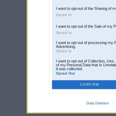
also be disclosed by us to 
I want to opt-out of the Sharing of 
Downstream Participants
th
Opted In
third parties.
I want to opt-out of the Sale of my 
Opted In
I want to opt-out of processing my 
Advertising.
Opted In
I want to opt-out of Collection, Use
of my Personal Data that Is Unrelat
it was collected.
Opted Out
CONFIRM
Data Deletion