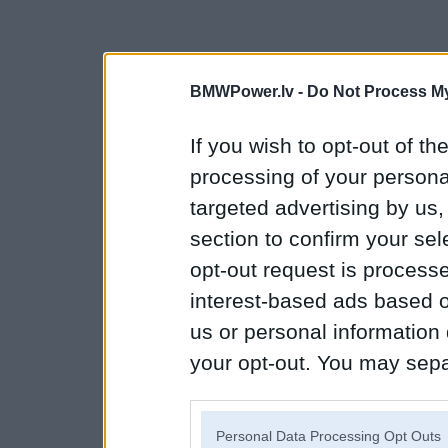
BMWPower.lv -
Do Not Process My
If you wish to opt-out of the
processing of your personal
targeted advertising by us
section to confirm your sel
opt-out request is proces
interest-based ads based o
us or personal information d
your opt-out. You may separ
disclosure of your personal
IAB’s list of downstream pa
Personal Data Processing Opt Outs