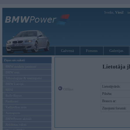
Sveiks,
Viesi!
Ie
Galvenā
Forums
Galerijas
Ziņas un raksti
Lietotāja j
BMW modeļu jaunumi
BMW testi
Tehnoloģijas & sasniegumi
BMW Latvijā
Lietotājvārds:
Offline
MINI
Pilsēta:
Rolls-Royce
Braucu ar:
Pasākumi
Vadāmības tests
Ziņojumi forumā:
Autosports
BMWPower aktuāli
Reklāmas raksti