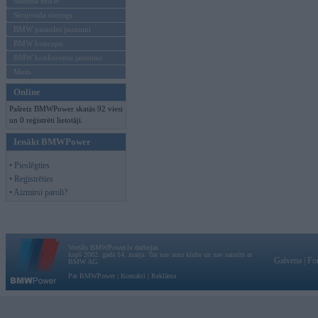
Mēneša BMW
Sērijveida tūnings
BMW pasaules jaunumi
BMW koncepti
BMW konkurentu jaunumi
Moto
Online
Pašreiz BMWPower skatās 92 viesi
un 0 reģistrēti lietotāji.
Ienākt BMWPower
• Pieslēgties
• Reģistrēties
• Aizmirsi paroli?
Vortāls BMWPower.lv darbojas
kopš 2002. gada 14. maija. Tas nav auto klubs un nav saistīts ar
Galvena
|
Fo
BMW AG.
Par BMWPower
|
Kontakti
|
Reklāma