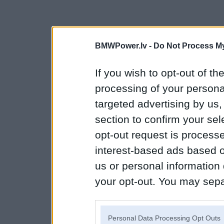
BMWPower.lv -
Do Not Process My
If you wish to opt-out of the
processing of your personal
targeted advertising by us
section to confirm your sel
opt-out request is proces
interest-based ads based o
us or personal information d
your opt-out. You may separ
disclosure of your personal
IAB’s list of downstream pa
Personal Data Processing Opt Outs