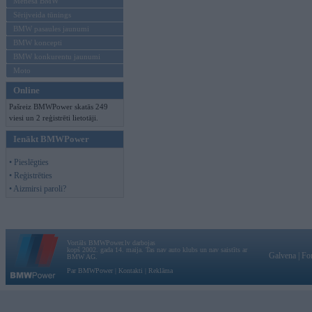
Mēneša BMW
Sērijveida tūnings
BMW pasaules jaunumi
BMW koncepti
BMW konkurentu jaunumi
Moto
Online
Pašreiz BMWPower skatās 249
viesi un 2 reģistrēti lietotāji.
Ienākt BMWPower
• Pieslēgties
• Reģistrēties
• Aizmirsi paroli?
Vortāls BMWPower.lv darbojas
kopš 2002. gada 14. maija. Tas nav auto klubs un nav saistīts ar
Galvena
|
Fo
BMW AG.
Par BMWPower
|
Kontakti
|
Reklāma