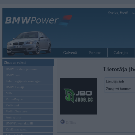
Sveiks,
Viesi!
Ie
Galvenā
Forums
Galerijas
Ziņas un raksti
Lietotāja jb
BMW modeļu jaunumi
BMW testi
Tehnoloģijas & sasniegumi
Lietotājvārds:
BMW Latvijā
Ziņojumi forumā:
MINI
Rolls-Royce
Pasākumi
Vadāmības tests
Autosports
Offline
BMWPower aktuāli
Reklāmas raksti