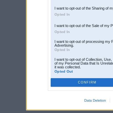
also be disclosed by us to 
I want to opt-out of the Sharing of 
Downstream Participants
th
Opted In
third parties.
I want to opt-out of the Sale of my 
Opted In
I want to opt-out of processing my 
Advertising.
Opted In
I want to opt-out of Collection, Use
of my Personal Data that Is Unrelat
it was collected.
Opted Out
CONFIRM
Data Deletion