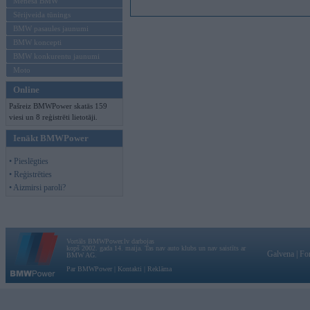
Mēneša BMW
Sērijveida tūnings
BMW pasaules jaunumi
BMW koncepti
BMW konkurentu jaunumi
Moto
Online
Pašreiz BMWPower skatās 159
viesi un 8 reģistrēti lietotāji.
Ienākt BMWPower
• Pieslēgties
• Reģistrēties
• Aizmirsi paroli?
Vortāls BMWPower.lv darbojas
kopš 2002. gada 14. maija. Tas nav auto klubs un nav saistīts ar
Galvena
|
Fo
BMW AG.
Par BMWPower
|
Kontakti
|
Reklāma