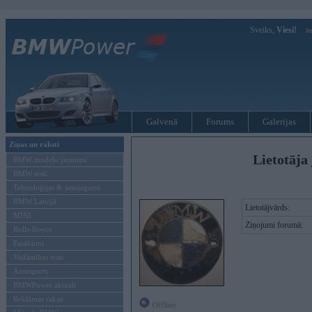
Sveiks,
Viesi!
Ie
Galvenā
Forums
Galerijas
Ziņas un raksti
Lietotāja 
BMW modeļu jaunumi
BMW testi
Tehnoloģijas & sasniegumi
BMW Latvijā
Lietotājvārds:
MINI
Ziņojumi forumā:
Rolls-Royce
Pasākumi
Vadāmības tests
Autosports
BMWPower aktuāli
Reklāmas raksti
Offline