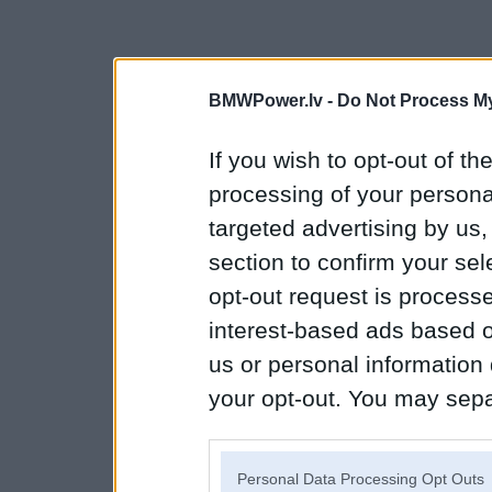
BMWPower.lv -
Do Not Process My
If you wish to opt-out of the
processing of your personal
targeted advertising by us
section to confirm your sel
opt-out request is proces
interest-based ads based o
us or personal information d
your opt-out. You may separ
disclosure of your personal
IAB’s list of downstream pa
Personal Data Processing Opt Outs