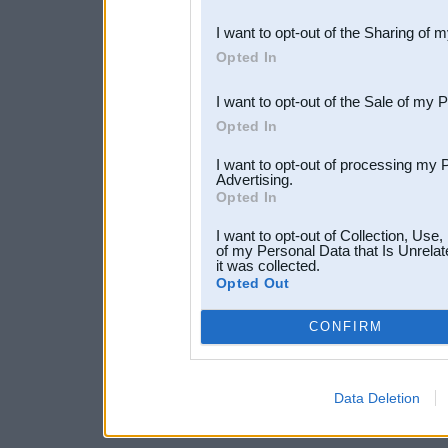
also be disclosed by us to 
I want to opt-out of the Sharing of 
Downstream Participants
th
Opted In
third parties.
I want to opt-out of the Sale of my 
Opted In
I want to opt-out of processing my 
Advertising.
Opted In
I want to opt-out of Collection, Use
of my Personal Data that Is Unrelat
it was collected.
Opted Out
CONFIRM
Data Deletion