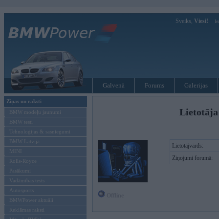
Sveiks,
Viesi!
Ie
Galvenā
Forums
Galerijas
Ziņas un raksti
Lietotāja
BMW modeļu jaunumi
BMW testi
Tehnoloģijas & sasniegumi
BMW Latvijā
Lietotājvārds:
MINI
Ziņojumi forumā:
Rolls-Royce
Pasākumi
Vadāmības tests
Autosports
Offline
BMWPower aktuāli
Reklāmas raksti