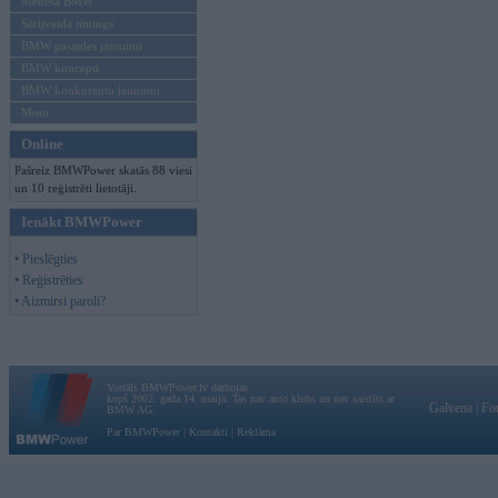
Mēneša BMW
Sērijveida tūnings
BMW pasaules jaunumi
BMW koncepti
BMW konkurentu jaunumi
Moto
Online
Pašreiz BMWPower skatās 88 viesi
un 10 reģistrēti lietotāji.
Ienākt BMWPower
• Pieslēgties
• Reģistrēties
• Aizmirsi paroli?
Vortāls BMWPower.lv darbojas
kopš 2002. gada 14. maija. Tas nav auto klubs un nav saistīts ar
Galvena
|
Fo
BMW AG.
Par BMWPower
|
Kontakti
|
Reklāma