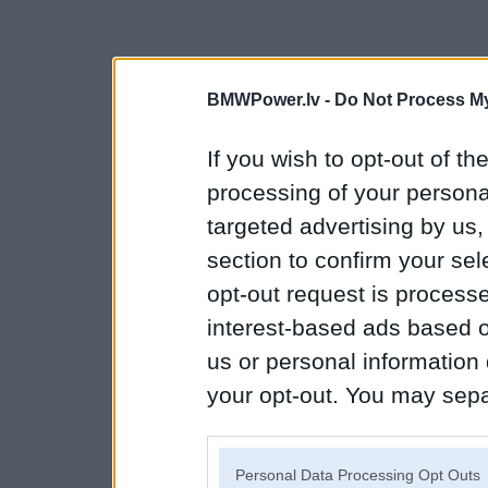
BMWPower.lv -
Do Not Process My
If you wish to opt-out of the
processing of your personal
targeted advertising by us
section to confirm your sel
opt-out request is proces
interest-based ads based o
us or personal information d
your opt-out. You may separ
disclosure of your personal
IAB’s list of downstream pa
Personal Data Processing Opt Outs