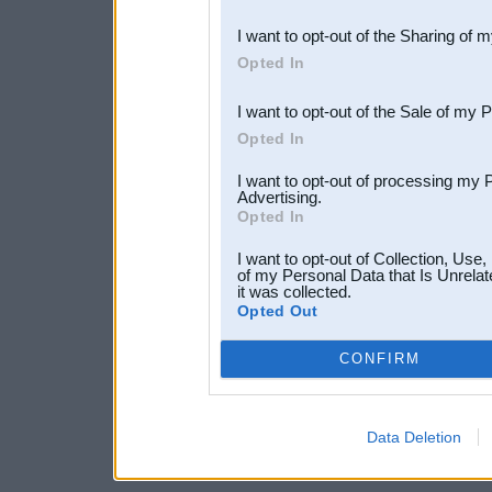
also be disclosed by us to 
I want to opt-out of the Sharing of 
Downstream Participants
th
Opted In
third parties.
I want to opt-out of the Sale of my 
Opted In
I want to opt-out of processing my 
Advertising.
Opted In
I want to opt-out of Collection, Use
of my Personal Data that Is Unrelat
it was collected.
Opted Out
CONFIRM
Data Deletion