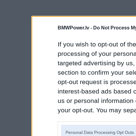
BMWPower.lv -
Do Not Process My
If you wish to opt-out of the
processing of your personal
targeted advertising by us
section to confirm your sel
opt-out request is proces
interest-based ads based o
us or personal information d
your opt-out. You may separ
disclosure of your personal
IAB’s list of downstream pa
Personal Data Processing Opt Outs