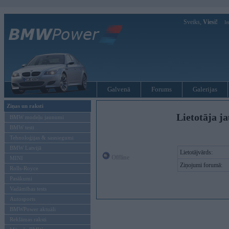
Sveiks,
Viesi!
Ie
Galvenā
Forums
Galerijas
Ziņas un raksti
Lietotāja ja
BMW modeļu jaunumi
BMW testi
Tehnoloģijas & sasniegumi
BMW Latvijā
Lietotājvārds:
Offline
MINI
Ziņojumi forumā:
Rolls-Royce
Pasākumi
Vadāmības tests
Autosports
BMWPower aktuāli
Reklāmas raksti