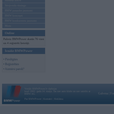
Mēneša BMW
Sērijveida tūnings
BMW pasaules jaunumi
BMW koncepti
BMW konkurentu jaunumi
Moto
Online
Pašreiz BMWPower skatās 76 viesi
un 4 reģistrēti lietotāji.
Ienākt BMWPower
• Pieslēgties
• Reģistrēties
• Aizmirsi paroli?
Vortāls BMWPower.lv darbojas
kopš 2002. gada 14. maija. Tas nav auto klubs un nav saistīts ar
Galvena
|
Fo
BMW AG.
Par BMWPower
|
Kontakti
|
Reklāma