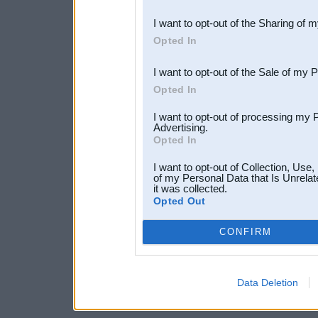
also be disclosed by us to 
I want to opt-out of the Sharing of 
Downstream Participants
th
Opted In
third parties.
I want to opt-out of the Sale of my 
Opted In
I want to opt-out of processing my 
Advertising.
Opted In
I want to opt-out of Collection, Use
of my Personal Data that Is Unrelat
it was collected.
Opted Out
CONFIRM
Data Deletion