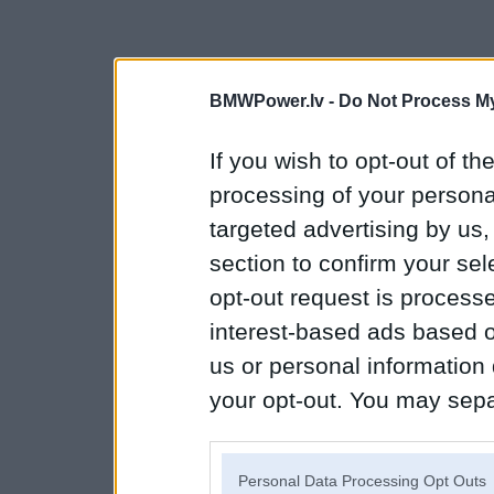
BMWPower.lv -
Do Not Process My
If you wish to opt-out of the
processing of your personal
targeted advertising by us
section to confirm your sel
opt-out request is proces
interest-based ads based o
us or personal information d
your opt-out. You may separ
disclosure of your personal
IAB’s list of downstream pa
Personal Data Processing Opt Outs