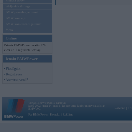
Mēneša BMW
Sērijveida tūnings
BMW pasaules jaunumi
BMW koncepti
BMW konkurentu jaunumi
Moto
Online
Pašreiz BMWPower skatās 126
viesi un 1 reģistrēti lietotāji.
Ienākt BMWPower
• Pieslēgties
• Reģistrēties
• Aizmirsi paroli?
Vortāls BMWPower.lv darbojas
kopš 2002. gada 14. maija. Tas nav auto klubs un nav saistīts ar
Galvena
|
Fo
BMW AG.
Par BMWPower
|
Kontakti
|
Reklāma