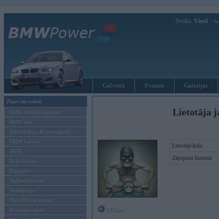
Sveiks,
Viesi!
Ie
Galvenā
Forums
Galerijas
Ziņas un raksti
Lietotāja j
BMW modeļu jaunumi
BMW testi
Tehnoloģijas & sasniegumi
BMW Latvijā
Lietotājvārds:
MINI
Ziņojumi forumā:
Rolls-Royce
Pasākumi
Vadāmības tests
Autosports
BMWPower aktuāli
Reklāmas raksti
Offline