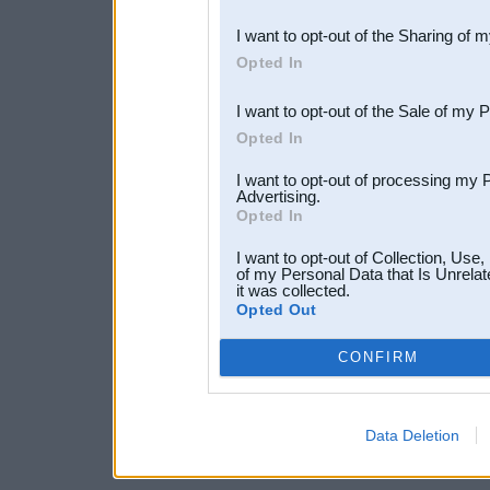
also be disclosed by us to 
I want to opt-out of the Sharing of 
Downstream Participants
th
Opted In
third parties.
I want to opt-out of the Sale of my 
Opted In
I want to opt-out of processing my 
Advertising.
Opted In
I want to opt-out of Collection, Use
of my Personal Data that Is Unrelat
it was collected.
Opted Out
CONFIRM
Data Deletion