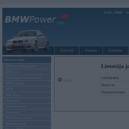
Sveiks,
Viesi!
Ie
Galvenā
Forums
Galerijas
Ziņas un raksti
Lietotāja j
BMW modeļu jaunumi
BMW testi
Tehnoloģijas & sasniegumi
Lietotājvārds:
Offline
BMW Latvijā
Braucu ar:
MINI
Ziņojumi forumā:
Rolls-Royce
Pasākumi
Vadāmības tests
Autosports
BMWPower aktuāli
Reklāmas raksti