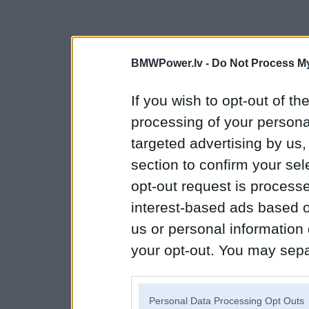
BMWPower.lv -
Do Not Process My
If you wish to opt-out of the
processing of your personal
targeted advertising by us
section to confirm your sel
opt-out request is proces
interest-based ads based o
us or personal information d
your opt-out. You may separ
disclosure of your personal
IAB’s list of downstream pa
Personal Data Processing Opt Outs