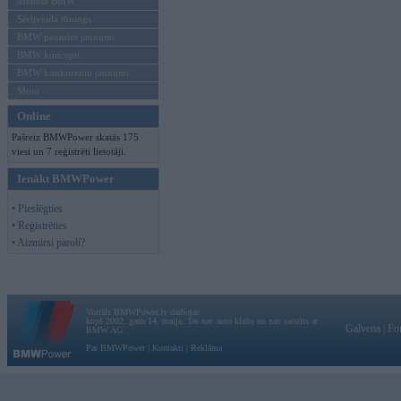
Mēneša BMW
Sērijveida tūnings
BMW pasaules jaunumi
BMW koncepti
BMW konkurentu jaunumi
Moto
Online
Pašreiz BMWPower skatās 175
viesi un 7 reģistrēti lietotāji.
Ienākt BMWPower
• Pieslēgties
• Reģistrēties
• Aizmirsi paroli?
Vortāls BMWPower.lv darbojas
kopš 2002. gada 14. maija. Tas nav auto klubs un nav saistīts ar
Galvena
|
Fo
BMW AG.
Par BMWPower
|
Kontakti
|
Reklāma