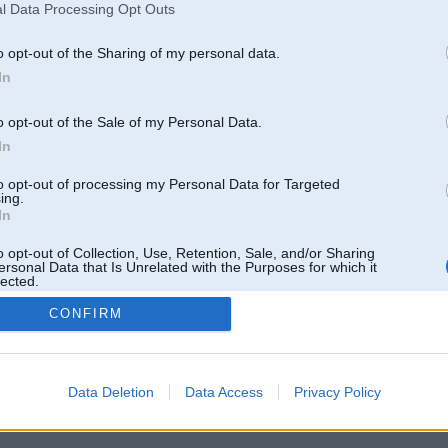
l Data Processing Opt Outs
o opt-out of the Sharing of my personal data.
In
o opt-out of the Sale of my Personal Data.
In
to opt-out of processing my Personal Data for Targeted
ing.
In
o opt-out of Collection, Use, Retention, Sale, and/or Sharing
ersonal Data that Is Unrelated with the Purposes for which it
lected.
Out
CONFIRM
 un nav saistīts ar
Galvena
|
Forums
|
Galerijas
|
Reģistrācija
|
Lietotaāji
|
Meklētājs
|
Reklā
Data Deletion
Data Access
Privacy Policy