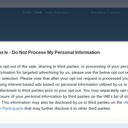
Sveiks,
Viesi!
|
Piektdiena, 7. augusts
Ienākt
Reģistrācija
Forums
Galerijas
Reģistrācija
Lietotāji
Meklētājs
.lv -
Do Not Process My Personal Information
Lietotāja jalwagameit profils
to opt-out of the sale, sharing to third parties, or processing of your per
formation for targeted advertising by us, please use the below opt-out s
Lietotājvārds:
jalwagameit
r selection. Please note that after your opt-out request is processed y
eing interest-based ads based on personal information utilized by us or
Nodarbošanās:
jalwa game
disclosed to third parties prior to your opt-out. You may separately opt-
Ziņojumi forumā:
0
losure of your personal information by third parties on the IAB’s list of
Pēdējie ziņojumi forumā
[
]
. This information may also be disclosed by us to third parties on the
IA
Participants
that may further disclose it to other third parties.