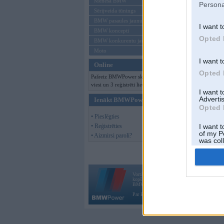
Mēneša BMW
Persona
Sērijveida tūnings
BMW pasaules jaunumi
I want t
BMW koncepti
Opted 
BMW konkurentu jaunumi
Moto
I want t
Online
Opted 
Pašreiz BMWPower skatās 114
viesi un 3 reģistrēti lietotāji.
I want 
Advertis
Ienākt BMWPower
Opted 
• Pieslēgties
• Reģistrēties
I want t
of my P
• Aizmirsi paroli?
was col
Opted 
Vortāls BMWPower.lv darbojas
kopš 2002. gada 14. maija. Tas nav auto klubs
BMW AG.
Par BMWPower
|
Kontakti
|
Reklāma