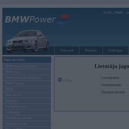
Sveiks,
Viesi!
Ie
Galvenā
Forums
Galerijas
Ziņas un raksti
Lietotāja jag
BMW modeļu jaunumi
BMW testi
Tehnoloģijas & sasniegumi
Lietotājvārds:
Offline
BMW Latvijā
Nodarbošanās:
MINI
Ziņojumi forumā:
Rolls-Royce
Pasākumi
Vadāmības tests
Autosports
BMWPower aktuāli
Reklāmas raksti