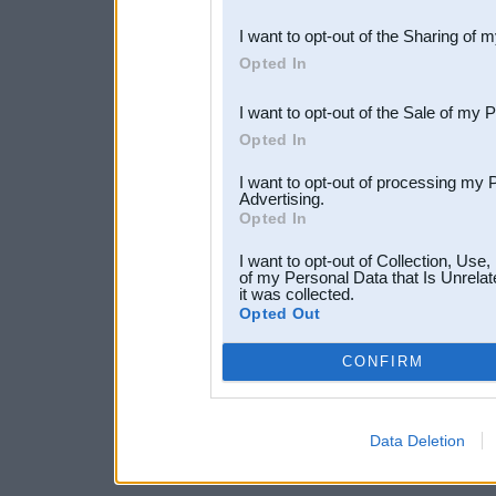
also be disclosed by us to 
I want to opt-out of the Sharing of 
Downstream Participants
th
Opted In
third parties.
I want to opt-out of the Sale of my 
Opted In
I want to opt-out of processing my 
Advertising.
Opted In
I want to opt-out of Collection, Use
of my Personal Data that Is Unrelat
it was collected.
Opted Out
CONFIRM
Data Deletion