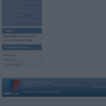
Mēneša BMW
Sērijveida tūnings
BMW pasaules jaunumi
BMW koncepti
BMW konkurentu jaunumi
Moto
Online
Pašreiz BMWPower skatās 132
viesi un 3 reģistrēti lietotāji.
Ienākt BMWPower
• Pieslēgties
• Reģistrēties
• Aizmirsi paroli?
Vortāls BMWPower.lv darbojas
kopš 2002. gada 14. maija. Tas nav auto klubs un nav saistīts ar
Galvena
|
Fo
BMW AG.
Par BMWPower
|
Kontakti
|
Reklāma