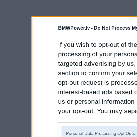
BMWPower.lv -
Do Not Process My
If you wish to opt-out of the
processing of your personal
targeted advertising by us
section to confirm your sel
opt-out request is proces
interest-based ads based o
us or personal information d
your opt-out. You may separ
disclosure of your personal
IAB’s list of downstream pa
Personal Data Processing Opt Outs