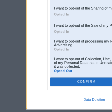
also be disclosed by us to 
I want to opt-out of the Sharing of 
Downstream Participants
th
Opted In
third parties.
I want to opt-out of the Sale of my 
Opted In
I want to opt-out of processing my 
Advertising.
Opted In
I want to opt-out of Collection, Use
of my Personal Data that Is Unrelat
it was collected.
Opted Out
CONFIRM
Data Deletion