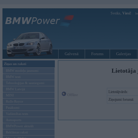
Sveiks,
Viesi!
Ie
Galvenā
Forums
Galerijas
Ziņas un raksti
Lietotāja 
BMW modeļu jaunumi
BMW testi
Tehnoloģijas & sasniegumi
BMW Latvijā
Lietotājvārds:
Offline
MINI
Ziņojumi forumā:
Rolls-Royce
Pasākumi
Vadāmības tests
Autosports
BMWPower aktuāli
Reklāmas raksti