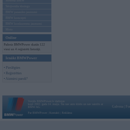
Mēneša BMW
Sērijveida tūnings
BMW pasaules jaunumi
BMW koncepti
BMW konkurentu jaunumi
Moto
Online
Pašreiz BMWPower skatās 122
viesi un 4 reģistrēti lietotāji.
Ienākt BMWPower
• Pieslēgties
• Reģistrēties
• Aizmirsi paroli?
Vortāls BMWPower.lv darbojas
kopš 2002. gada 14. maija. Tas nav auto klubs un nav saistīts ar
Galvena
|
Fo
BMW AG.
Par BMWPower
|
Kontakti
|
Reklāma