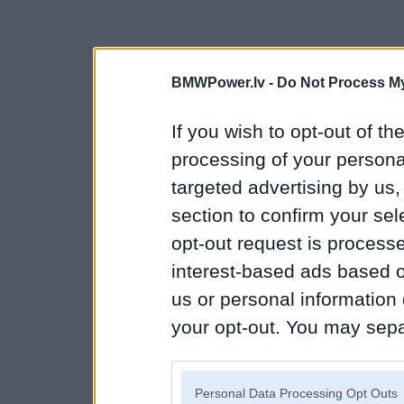
BMWPower.lv -
Do Not Process My
If you wish to opt-out of the
processing of your personal
targeted advertising by us
section to confirm your sel
opt-out request is proces
interest-based ads based o
us or personal information d
your opt-out. You may separ
disclosure of your personal
IAB’s list of downstream pa
Personal Data Processing Opt Outs